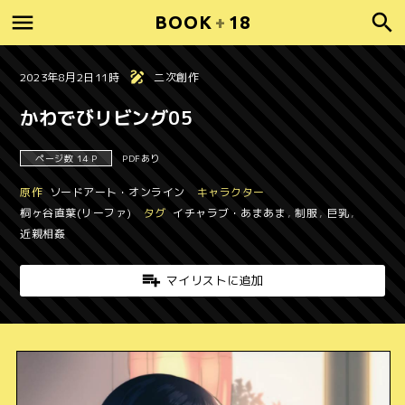
BOOK
+
18
2023年8月2日11時
二次創作
かわでびリビング05
ページ数 14 P
PDFあり
原作
ソードアート・オンライン
キャラクター
桐ヶ谷直葉(リーファ)
タグ
イチャラブ・あまあま
,
制服
,
巨乳
,
近親相姦
マイリストに追加