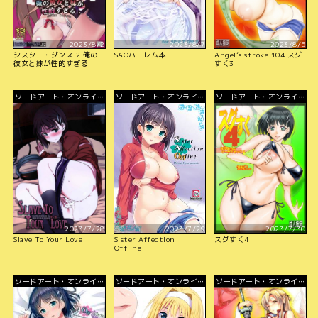
2023/8/2
2023/8/7
2023/8/5
シスター・ダンス 2 俺の
SAOハーレム本
Angel’s stroke 104 スグ
彼女と妹が性的すぎる
すく3
ソードアート・オンライ
ソードアート・オンライ
ソードアート・オンライ
ン
ン
ン
2023/7/28
2023/7/29
2023/7/30
Slave To Your Love
Sister Affection
スグすく4
Offline
ソードアート・オンライ
ソードアート・オンライ
ソードアート・オンライ
ン
ン
ン