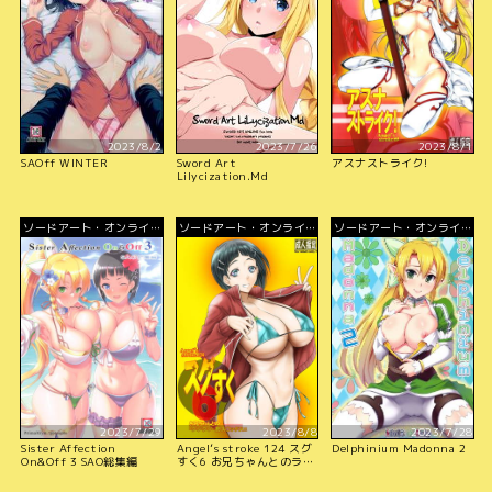
2023/8/2
2023/7/26
2023/8/1
SAOff WINTER
Sword Art
アスナストライク!
Lilycization.Md
ソードアート・オンライ
ソードアート・オンライ
ソードアート・オンライ
ン
ン
ン
2023/7/29
2023/8/8
2023/7/28
Sister Affection
Angel’s stroke 124 スグ
Delphinium Madonna 2
On&Off 3 SAO総集編
すく6 お兄ちゃんとのラブ
ラブ・耐久〇ックス