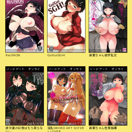
ン
ン
ン
2023/7/26
2023/7/26
2023/7/28
ReUNION
Go!Go!SGH!
直葉ちゃん修学乱交
ソードアート・オンライ
ソードアート・オンライ
ソードアート・オンライ
ン
ン
ン
2023/7/28
2023/7/29
2023/8/9
彼女達の日常はもう戻らな
淫乱SWORD ART SISTER
直葉ちゃん性育指導
い…
x LOVER