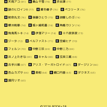
天雨アコ
桑山千雪
渋谷凛
(81)
(78)
(77)
謎のヒロインX
黛冬優子
ペコリーヌ
(77)
(76)
(76)
射命丸文
後藤ひとり
胡蝶しのぶ
(76)
(75)
(74)
櫻井桃華
城ヶ崎莉嘉
角楯カリン
(74)
(74)
(74)
飛鳥馬トキ
伊落マリー
十六夜咲夜
(74)
(74)
(73)
ジータ
ベルファスト
空崎ヒナ
(72)
(71)
(70)
フェルン
中野三玖
中野二乃
(70)
(69)
(69)
井ノ上たきな
キャル
玄奘三蔵
(69)
(68)
(68)
古手川唯
アリス・マーガトロイド
ダージリン
(67)
(67)
(66)
杏山カズサ
美柑
樋口円香
ダクネス
(66)
(64)
(63)
(63)
調月リオ
(63)
©2026
BOOK+18