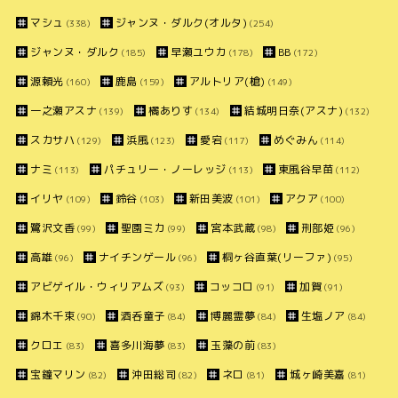
マシュ
ジャンヌ・ダルク(オルタ)
(338)
(254)
ジャンヌ・ダルク
早瀬ユウカ
BB
(185)
(178)
(172)
源頼光
鹿島
アルトリア(槍)
(160)
(159)
(149)
一之瀬アスナ
橘ありす
結城明日奈(アスナ)
(139)
(134)
(132)
スカサハ
浜風
愛宕
めぐみん
(129)
(123)
(117)
(114)
ナミ
パチュリー・ノーレッジ
東風谷早苗
(113)
(113)
(112)
イリヤ
鈴谷
新田美波
アクア
(109)
(103)
(101)
(100)
鷺沢文香
聖園ミカ
宮本武蔵
刑部姫
(99)
(99)
(98)
(96)
高雄
ナイチンゲール
桐ヶ谷直葉(リーファ)
(96)
(96)
(95)
アビゲイル・ウィリアムズ
コッコロ
加賀
(93)
(91)
(91)
錦木千束
酒呑童子
博麗霊夢
生塩ノア
(90)
(84)
(84)
(84)
クロエ
喜多川海夢
玉藻の前
(83)
(83)
(83)
宝鐘マリン
沖田総司
ネロ
城ヶ崎美嘉
(82)
(82)
(81)
(81)