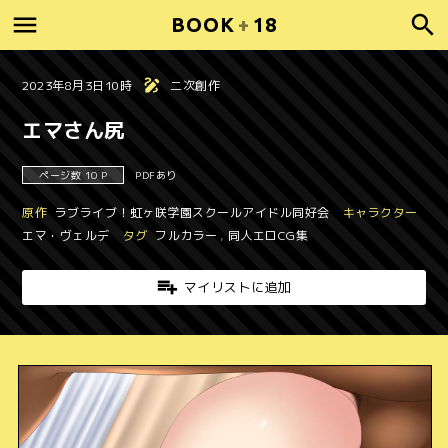
BOOK
+
18
2023年8月3日10時
二次創作
エマさん尻
ページ数 10 P
PDFあり
原作
ラブライブ！虹ヶ咲学園スクールアイドル同好会
キャラクター
エマ・ヴェルデ
タグ
フルカラー
,
同人エロCG集
マイリストに追加