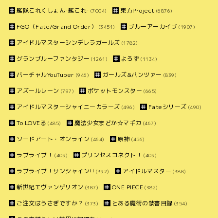
艦隊これくしょん-艦これ-
東方Project
(7004)
(6876)
FGO（Fate/Grand Order）
ブルーアーカイブ
(3451)
(1907)
アイドルマスターシンデレラガールズ
(1782)
グランブルーファンタジー
よろず
(1261)
(1134)
バーチャルYouTuber
ガールズ&パンツァー
(946)
(839)
アズールレーン
ポケットモンスター
(797)
(665)
アイドルマスターシャイニーカラーズ
Fateシリーズ
(496)
(490)
To LOVEる
魔法少女まどか☆マギカ
(485)
(467)
ソードアート・オンライン
原神
(464)
(456)
ラブライブ！
プリンセスコネクト！
(409)
(409)
ラブライブ！サンシャイン!!
アイドルマスター
(392)
(388)
新世紀エヴァンゲリオン
ONE PIECE
(387)
(382)
ご注文はうさぎですか？
とある魔術の禁書目録
(373)
(354)