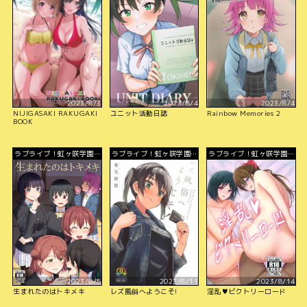
2023/8/3
2023/8/4
2023/8/4
NIJIGASAKI RAKUGAKI
ユニット活動日誌
Rainbow Memories 2
BOOK
ラブライブ！虹ヶ咲学園ス
ラブライブ！虹ヶ咲学園ス
ラブライブ！虹ヶ咲学園ス
クールアイドル同好会
クールアイドル同好会
クールアイドル同好会
2023/8/5
2023/8/11
2023/8/14
生まれたのはトキメキ
レズ風俗へようこそ!
淫乱♥ビクトリーロード