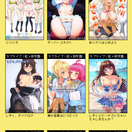
2023/8/8
2023/8/11
2023/8/14
シリシカ
オーバーコネクト
あいズリはじめよう
ラブライブ！虹ヶ咲学園ス
ラブライブ！虹ヶ咲学園ス
ラブライブ！虹ヶ咲学園ス
クールアイドル同好会
クールアイドル同好会
クールアイドル同好会
2023/7/26
2023/7/29
2023/7/30
しずく、ダイアログ
愛の言葉はいつだって
しずくとビーチでいちゃい
ちゃしませんか？