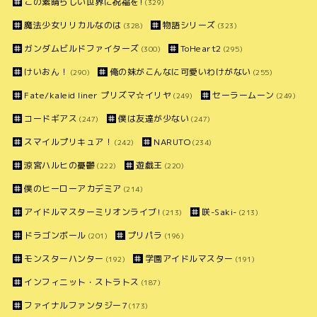
この素晴らしい世界に祝福を!
(329)
魔法少女リリカルなのは
物語シリーズ
(328)
(323)
ガンダムビルドファイターズ
ToHeart2
(300)
(295)
けいおん！
俺の妹がこんなに可愛いわけがない
(290)
(255)
Fate/kaleid liner プリズマ☆イリヤ
セーラームーン
(249)
(249)
コードギアス
僕は友達が少ない
(247)
(247)
スマイルプリキュア！
NARUTO
(242)
(234)
涼宮ハルヒの憂鬱
遊戯王
(222)
(220)
僕のヒーローアカデミア
(214)
アイドルマスターミリオンライブ!
咲-Saki-
(213)
(213)
ドラゴンボール
プリパラ
(201)
(196)
モンスターハンター
学園アイドルマスター
(192)
(191)
インフィニット・ストラトス
(187)
ファイナルファンタジー7
(173)