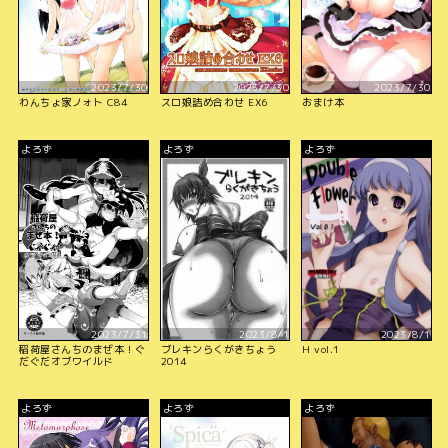
2023/7/30
2023/7/30
2023/7/30
わんちょ家ノォト C84
スロ娘詰め合わせ EX6
おまけ本
よろず
よろず
よろず
2023/7/31
2023/8/1
2023/8/1
稲荷屋さんちのまぜ本！ぐ
ブレキンらくがきちょう
H vol.1
だぐだオブワイルド
2014
よろず
よろず
よろず