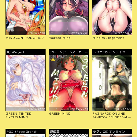
2023/7/29
2023/7/28
2023/7/28
MIND CONTROL GIRL 9
Warped Mind
Mind as Judgement
東方Project
フレームアームズ・ガー
ラグナロクオンライン
ル
2023/7/29
2023/7/31
2023/8/2
GREEN-TINTED
GREEN MIND
RAGNAROK ONLINE
SIXTIES MIND
FANBOOK ”MIND” Vol.
４ 〜祈りの項〜
FGO（Fate/Grand
遊戯王
ラグナロクオンライン
Order）