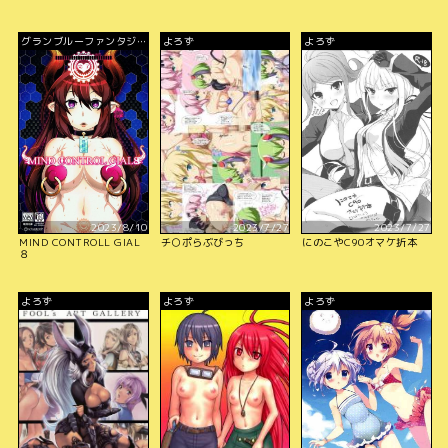
グランブルーファンタジ
よろず
よろず
ー
2023/8/10
2023/7/27
2023/7/27
MIND CONTROLL GIAL
チ○ポらぶびっち
にのこやC90オマケ折本
８
よろず
よろず
よろず