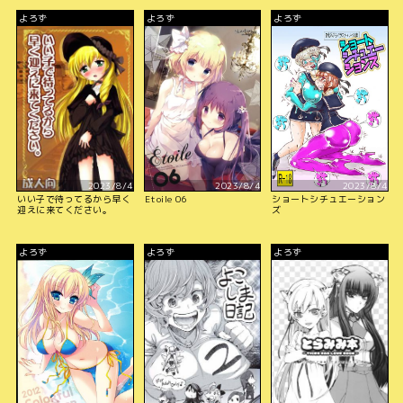
よろず
よろず
よろず
2023/8/4
2023/8/4
2023/8/4
いい子で待ってるから早く
Etoile 06
ショートシチュエーション
迎えに来てください。
ズ
よろず
よろず
よろず