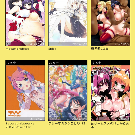
2023/8/1
2023/8/2
2023/8/2
metamorphose
Spica
鬼畜檻CG集
よろず
よろず
よろず
2023/8/2
2023/8/3
2023/8/3
tabgraphicsworks
フリーマガジンひとり ♯2
音ゲームスメのけしからん
2017C93winter
本