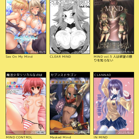
2023/8/3
2023/8/4
2023/8/4
Sex On My Mind
CLEAR MIND
MIND vol.5 人は欲望の限
りを知らない
魔法少女リリカルなのは
セブンスドラゴン
CLANNAD
2023/8/4
2023/8/8
2023/8/9
MIND CONTROL
Masked Mind
IN MIND