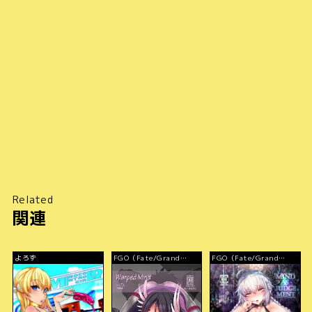
Related
関連
よろず
FGO（Fate/Grand
FGO（Fate/Grand
Order）
Order）