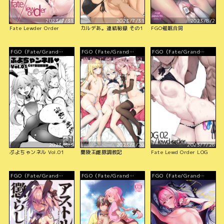
2023/7/31
2023/7/31
2023/8/2
Fate Lewder Order
カルデあ。連結秘録 その1
FGO催眠合同
FGO（Fate/Grand
FGO（Fate/Grand
FGO（Fate/Grand
Order）
Order）
Order）
2023/8/3
2023/7/26
2023/7/26
ぷよちゃンネル Vol.01
蘭陵王雌豚調教記
Fate Lewd Order LOG
FGO（Fate/Grand
FGO（Fate/Grand
FGO（Fate/Grand
Order）
Order）
Order）