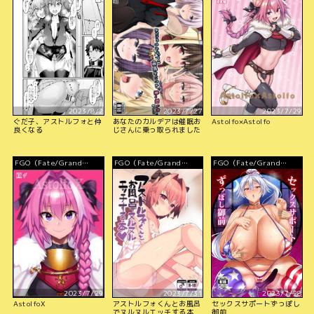
2023/8/2
2023/7/27
2023/7/29
ぐだ子、アストルフォと仲
あなたのカルデアは催眠お
Astolfo×Astolfo
良くなる
じさんに乗っ取られました
FGO（Fate/Grand
FGO（Fate/Grand
FGO（Fate/Grand
Order）
Order）
Order）
2023/7/29
2023/7/31
2023/7/28
AstolfoX
アストルフォくんとお風呂
セックスサポートずっぽし
でヌルヌルエッチする本
御前