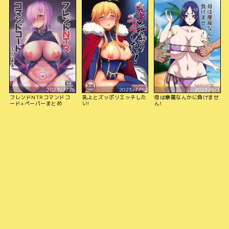
Order）
Order）
Order）
2023/7/26
2023/7/30
2023/8/1
フレンドNTRコマンドコ
乳上とズッポリエッチした
母は摩羅なんかに負けませ
ード+ペーパーまとめ
い!
ん!