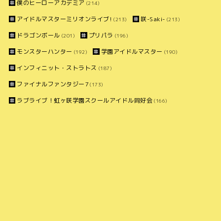
僕のヒーローアカデミア
(214)
アイドルマスターミリオンライブ!
咲-Saki-
(213)
(213)
ドラゴンボール
プリパラ
(201)
(196)
モンスターハンター
学園アイドルマスター
(192)
(190)
インフィニット・ストラトス
(187)
ファイナルファンタジー7
(173)
ラブライブ！虹ヶ咲学園スクールアイドル同好会
(166)