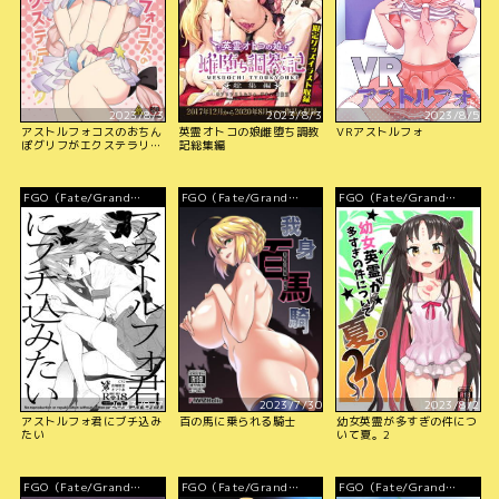
2023/8/3
2023/8/3
2023/8/5
アストルフォコスのおちん
英霊オトコの娘雌堕ち調教
VRアストルフォ
ぽグリフがエクステラリン
記総集編
ク
FGO（Fate/Grand
FGO（Fate/Grand
FGO（Fate/Grand
Order）
Order）
Order）
2023/8/7
2023/7/30
2023/8/2
アストルフォ君にブチ込み
百の馬に乗られる騎士
幼女英霊が多すぎの件につ
たい
いて夏。2
FGO（Fate/Grand
FGO（Fate/Grand
FGO（Fate/Grand