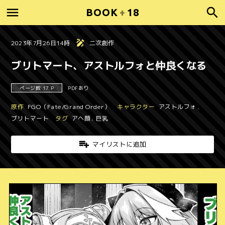
BOOK
+
18
2023年7月26日14時
二次創作
ブリトマート、アストルフォと仲良くなる
ページ数 17 P
PDFあり
原作
FGO（Fate/Grand Order）
キャラクター
アストルフォ
,
ブリトマート
タグ
アヘ顔
,
巨乳
マイリストに追加