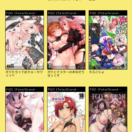
FGO（Fate/Grand
FGO（Fate/Grand
FGO（Fate/Grand
Order）
Order）
Order）
2023/7/28
2023/7/29
2023/7/29
ボクたちってばチョーカワ
ボクとマスターのおねだり
えふごにょ
イイ♡
せっくす
FGO（Fate/Grand
FGO（Fate/Grand
FGO（Fate/Grand
Order）
Order）
Order）