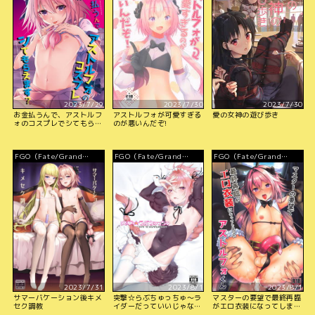
2023/7/29
2023/7/30
2023/7/30
お金払うんで、アストルフ
アストルフォが可愛すぎる
愛の女神の遊び歩き
ォのコスプレでシてもらえ
のが悪いんだぞ!
ます？
FGO（Fate/Grand
FGO（Fate/Grand
FGO（Fate/Grand
Order）
Order）
Order）
2023/7/31
2023/8/1
2023/8/1
サマーバケーション後キメ
突撃☆らぶちゅっちゅ～ラ
マスターの要望で最終再臨
セク調教
イダーだっていいじゃな
がエロ衣装になってしまっ
い！～
たアストルフォくん