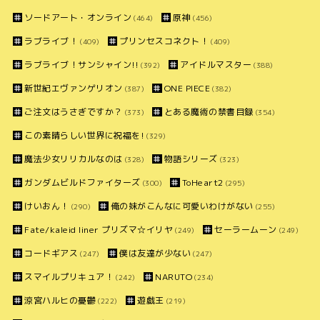
ソードアート・オンライン
原神
(464)
(456)
ラブライブ！
プリンセスコネクト！
(409)
(409)
ラブライブ！サンシャイン!!
アイドルマスター
(392)
(388)
新世紀エヴァンゲリオン
ONE PIECE
(387)
(382)
ご注文はうさぎですか？
とある魔術の禁書目録
(373)
(354)
この素晴らしい世界に祝福を!
(329)
魔法少女リリカルなのは
物語シリーズ
(328)
(323)
ガンダムビルドファイターズ
ToHeart2
(300)
(295)
けいおん！
俺の妹がこんなに可愛いわけがない
(290)
(255)
Fate/kaleid liner プリズマ☆イリヤ
セーラームーン
(249)
(249)
コードギアス
僕は友達が少ない
(247)
(247)
スマイルプリキュア！
NARUTO
(242)
(234)
涼宮ハルヒの憂鬱
遊戯王
(222)
(219)