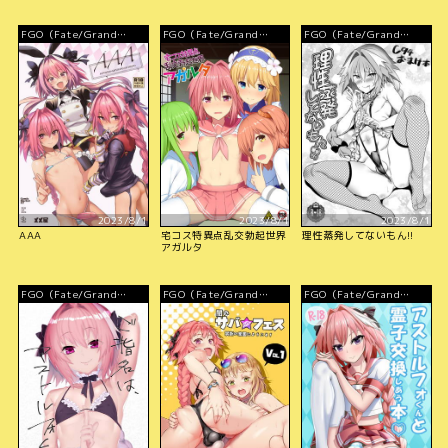
FGO（Fate/Grand
FGO（Fate/Grand
FGO（Fate/Grand
Order）
Order）
Order）
2023/8/1
2023/8/1
2023/8/1
AAA
宅コス特異点乱交勃起世界
理性蒸発してないもん!!
アガルタ
FGO（Fate/Grand
FGO（Fate/Grand
FGO（Fate/Grand
Order）
Order）
Order）