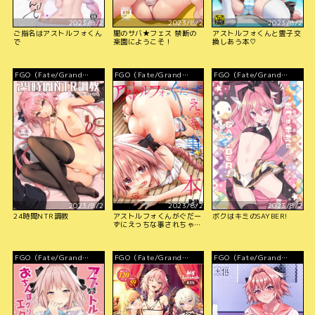
2023/8/2
2023/8/2
2023/8/2
ご指名はアストルフォくん
闇のサバ★フェス 禁断の
アストルフォくんと霊子交
で
楽園にようこそ！
換しあう本♡
FGO（Fate/Grand
FGO（Fate/Grand
FGO（Fate/Grand
Order）
Order）
Order）
2023/8/2
2023/8/2
2023/8/2
24時間NTR調教
アストルフォくんがぐだー
ボクはキミのSAYBER!
ずにえっちな事されちゃう
本
FGO（Fate/Grand
FGO（Fate/Grand
FGO（Fate/Grand
Order）
Order）
Order）