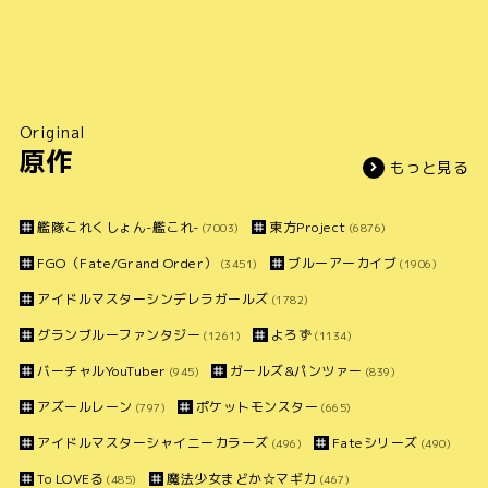
Original
原作
もっと見る
艦隊これくしょん-艦これ-
東方Project
(7003)
(6876)
FGO（Fate/Grand Order）
ブルーアーカイブ
(3451)
(1906)
アイドルマスターシンデレラガールズ
(1782)
グランブルーファンタジー
よろず
(1261)
(1134)
バーチャルYouTuber
ガールズ&パンツァー
(945)
(839)
アズールレーン
ポケットモンスター
(797)
(665)
アイドルマスターシャイニーカラーズ
Fateシリーズ
(496)
(490)
To LOVEる
魔法少女まどか☆マギカ
(485)
(467)