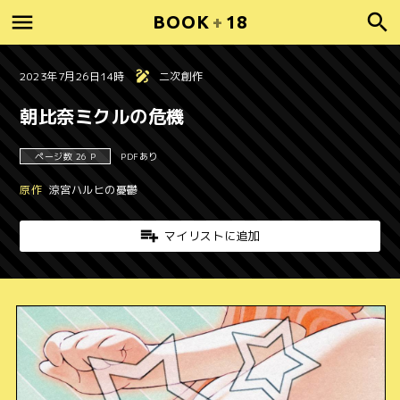
BOOK
+
18
2023年7月26日14時
二次創作
朝比奈ミクルの危機
ページ数 26 P
PDFあり
原作
涼宮ハルヒの憂鬱
マイリストに追加