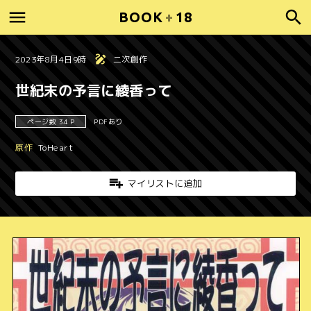
BOOK
+
18
2023年8月4日9時
二次創作
世紀末の予言に綾香って
ページ数 34 P
PDFあり
原作
ToHeart
マイリストに追加