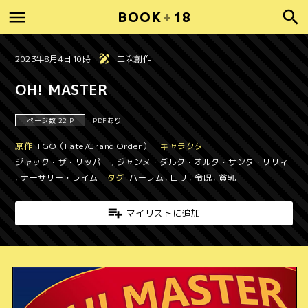
BOOK
+
18
2023年8月4日10時
二次創作
OH! MASTER
ページ数 22 P
PDFあり
原作
FGO（Fate/Grand Order）
キャラクター
ジャック・ザ・リッパー
,
ジャンヌ・ダルク・オルタ・サンタ・リリィ
,
ナーサリー・ライム
タグ
ハーレム
,
ロリ
,
令呪
,
貧乳
マイリストに追加