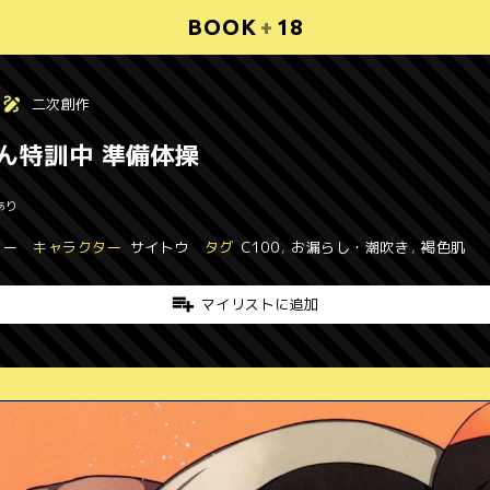
BOOK
+
18
二次創作
ん特訓中 準備体操
あり
ター
キャラクター
サイトウ
タグ
C100
,
お漏らし・潮吹き
,
褐色肌
マイリストに追加