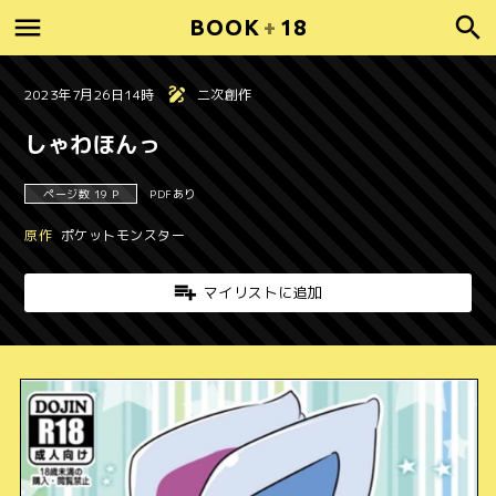
BOOK
+
18
2023年7月26日14時
二次創作
しゃわほんっ
ページ数 19 P
PDFあり
原作
ポケットモンスター
マイリストに追加