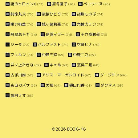
謎のヒロインX
黛冬優子
ペコリーヌ
(77)
(76)
(76)
射命丸文
後藤ひとり
胡蝶しのぶ
(76)
(75)
(74)
櫻井桃華
城ヶ崎莉嘉
角楯カリン
(74)
(74)
(74)
飛鳥馬トキ
伊落マリー
十六夜咲夜
(74)
(74)
(73)
ジータ
ベルファスト
空崎ヒナ
(72)
(71)
(70)
フェルン
中野三玖
中野二乃
(70)
(69)
(69)
井ノ上たきな
キャル
玄奘三蔵
(69)
(68)
(68)
古手川唯
アリス・マーガトロイド
ダージリン
(67)
(67)
(66)
杏山カズサ
美柑
樋口円香
ダクネス
(66)
(64)
(63)
(63)
調月リオ
(63)
©2026
BOOK+18