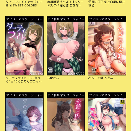
シャニマスイチャラブエロ
市川雛菜パイズリオンリー
学園の王子様は白濁に穢さ
合同 SWEET COLORS
ドスケベ合同誌 ひななの
れる
お乳はひななちち
アイドルマスターシャイニ
アイドルマスターシャイニ
アイドルマスターシャイニ
ーカラーズ
ーカラーズ
ーカラーズ
2023/8/2
2023/7/26
2023/7/30
ダーティライト + こみっ
ちゆかん
ふゆこのえろほん
く1☆15くまたんフラッシ
ュのペーパー
アイドルマスターシャイニ
アイドルマスターシャイニ
アイドルマスターシャイニ
ーカラーズ
ーカラーズ
ーカラーズ