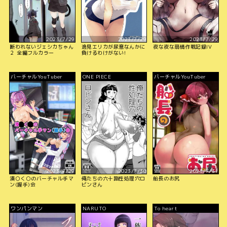
2023/7/29
2023/7/29
2023/7/29
断われないジェシカちゃん
逸見エリカが尿意なんかに
夜な夜な扇情作戦記録IV
２ 全編フルカラー
負けるわけがない!
バーチャルYouTuber
ONE PIECE
バーチャルYouTuber
2023/7/29
2023/7/30
2023/7/31
湊○く○のバーチャル手マ
俺たちの六十路性処理穴ロ
船長のお尻
ン(握手)会
ビンさん
ワンパンマン
NARUTO
To heart