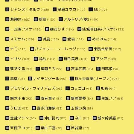
ジャンヌ・ダルク
早瀬ユウカ
BB
(185)
(177)
(172)
源頼光
鹿島
アルトリア(槍)
(160)
(159)
(149)
一之瀬アスナ
橘ありす
結城明日奈(アスナ)
(139)
(134)
(132)
スカサハ
浜風
愛宕
めぐみん
(129)
(123)
(117)
(114)
ナミ
パチュリー・ノーレッジ
東風谷早苗
(113)
(113)
(112)
イリヤ
鈴谷
新田美波
アクア
(109)
(103)
(101)
(100)
鷺沢文香
聖園ミカ
宮本武蔵
刑部姫
(99)
(99)
(98)
(96)
高雄
ナイチンゲール
桐ヶ谷直葉(リーファ)
(96)
(96)
(95)
アビゲイル・ウィリアムズ
コッコロ
加賀
(93)
(91)
(91)
錦木千束
酒呑童子
博麗霊夢
生塩ノア
(90)
(84)
(84)
(84)
クロエ
喜多川海夢
玉藻の前
(83)
(83)
(83)
宝鐘マリン
沖田総司
ネロ
城ヶ崎美嘉
(82)
(82)
(81)
(81)
天雨アコ
桑山千雪
渋谷凛
(81)
(78)
(77)