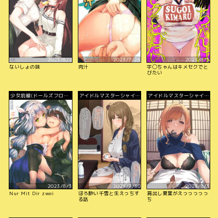
2023/8/4
2023/7/26
2023/8/5
ないしょの味
肉汁
宇◯ちゃんはキメセクでと
びたい
少女前線(ドールズフロン
アイドルマスターシャイニ
アイドルマスターシャイニ
トライン)
ーカラーズ
ーカラーズ
2023/8/3
2023/7/30
2023/8/3
Nur Mit Dir zwei
ほろ酔い千雪と生えっちす
肩出し夏葉がえっっっっっ
る話
ち