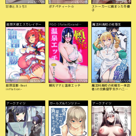
2023/7/28
2023/7/31
2023/8/2
甘奈とえっち3
ボナペティート☆
ストーカーに捕まった冬優
子
超昂天使エスカレイヤー
FGO（Fate/Grand
魔法科高校の劣等生
Order）
2023/7/28
2023/7/26
2023/7/29
超昂淫膨-Beat
頼光ママと温泉エッチ
魔法科高校の劣情生―来訪
inflation-
者(の交換留学生がハニー
トラップ仕掛けてきたので
逆に足腰立たなくしてやっ
た)編―
アークナイツ
ガールズ&パンツァー
アークナイツ