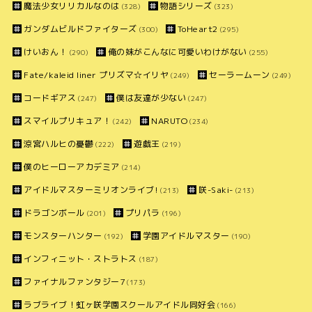
魔法少女リリカルなのは
物語シリーズ
(328)
(323)
ガンダムビルドファイターズ
ToHeart2
(300)
(295)
けいおん！
俺の妹がこんなに可愛いわけがない
(290)
(255)
Fate/kaleid liner プリズマ☆イリヤ
セーラームーン
(249)
(249)
コードギアス
僕は友達が少ない
(247)
(247)
スマイルプリキュア！
NARUTO
(242)
(234)
涼宮ハルヒの憂鬱
遊戯王
(222)
(219)
僕のヒーローアカデミア
(214)
アイドルマスターミリオンライブ!
咲-Saki-
(213)
(213)
ドラゴンボール
プリパラ
(201)
(196)
モンスターハンター
学園アイドルマスター
(192)
(190)
インフィニット・ストラトス
(187)
ファイナルファンタジー7
(173)
ラブライブ！虹ヶ咲学園スクールアイドル同好会
(166)