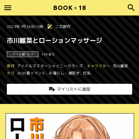
BOOK
+
18
2023年7月26日15時
二次創作
市川雛菜とローションマッサージ
ページ数 10 P
PDFあり
原作
アイドルマスターシャイニーカラーズ
キャラクター
市川雛菜
タグ
2020夏イベント
,
お漏らし・潮吹き
,
巨乳
マイリストに追加