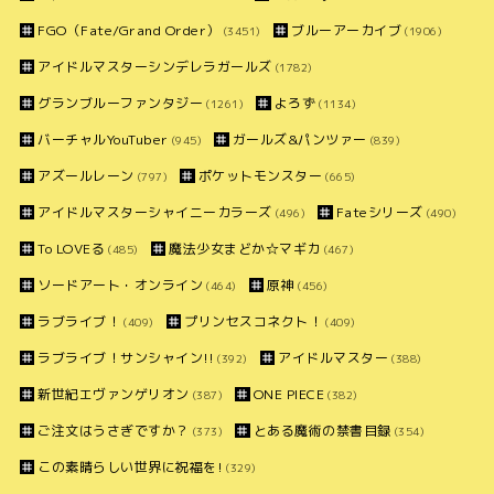
FGO（Fate/Grand Order）
ブルーアーカイブ
(3451)
(1906)
アイドルマスターシンデレラガールズ
(1782)
グランブルーファンタジー
よろず
(1261)
(1134)
バーチャルYouTuber
ガールズ&パンツァー
(945)
(839)
アズールレーン
ポケットモンスター
(797)
(665)
アイドルマスターシャイニーカラーズ
Fateシリーズ
(496)
(490)
To LOVEる
魔法少女まどか☆マギカ
(485)
(467)
ソードアート・オンライン
原神
(464)
(456)
ラブライブ！
プリンセスコネクト！
(409)
(409)
ラブライブ！サンシャイン!!
アイドルマスター
(392)
(388)
新世紀エヴァンゲリオン
ONE PIECE
(387)
(382)
ご注文はうさぎですか？
とある魔術の禁書目録
(373)
(354)
この素晴らしい世界に祝福を!
(329)