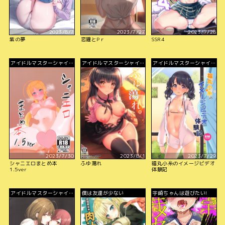
2023/8/7
2023/7/27
2023/7/28
紫の夢
恋鐘とPｒ
SSR4
アイドルマスターシャイニ
アイドルマスターシャイニ
アイドルマスターシャイニ
ーカラーズ
ーカラーズ
ーカラーズ
2023/7/30
2023/8/1
2023/7/29
シャニエロまとめ本
ふゆ蕩れ
福丸小糸のイメージビデオ
1.5ver
体験記
アイドルマスターシャイニ
僕は友達が少ない
宇崎ちゃんは遊びたい!
ーカラーズ