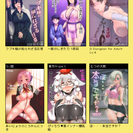
2023/7/31
2023/7/31
2023/8/1
フブキ様の知られざる日常
一族のしきたり 1夜目
D Dungeon for Adult
Lv.4
GJ部
東方Project
七つの大罪
2023/8/3
2023/8/5
2023/8/7
あいじょう☆こうかんにっ
ぴっちり♥黒インナー爆乳
ほ・・・本当ですか？
き
椛