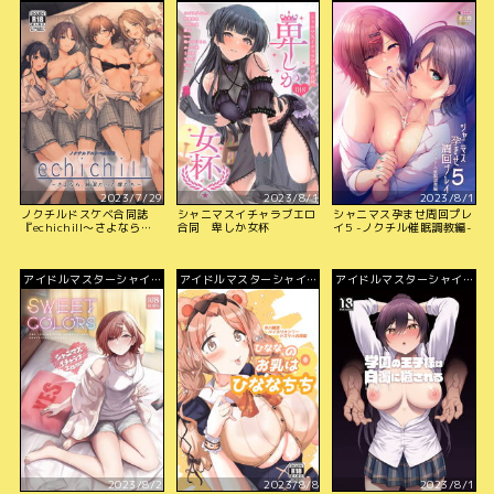
ーカラーズ
ーカラーズ
ーカラーズ
2023/7/29
2023/8/1
2023/8/1
ノクチルドスケベ合同誌
シャニマスイチャラブエロ
シャニマス孕ませ周回プレ
『echichill～さよなら、
合同 卑しか女杯
イ5 -ノクチル催眠調教編-
純潔(とうめい)だった僕た
ち～』
アイドルマスターシャイニ
アイドルマスターシャイニ
アイドルマスターシャイニ
ーカラーズ
ーカラーズ
ーカラーズ
2023/8/2
2023/8/8
2023/8/1