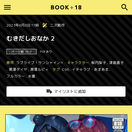
BOOK
+
18
2023年8月8日17時
二次創作
むきだしおなか 2
ページ数 18 P
PDFあり
原作
ラブライブ！サンシャイン!!
キャラクター
桜内梨子
,
津島善子
,
黒澤ダイヤ
,
黒澤ルビィ
タグ
C96
,
イチャラブ・あまあま
,
フルカラー
,
水着
マイリストに追加