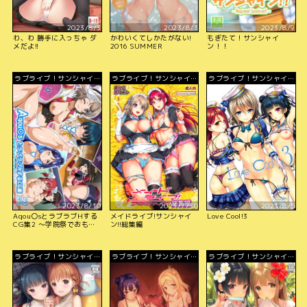
2023/8/3
2023/8/3
2023/8/9
わ、わ 勝手に入っちゃ ダ
かわいくてしかたがない!
もぎたて！サンシャイ
メだよ!!
2016 SUMMER
ン！！
ラブライブ！サンシャイ
ラブライブ！サンシャイ
ラブライブ！サンシャイ
ン!!
ン!!
ン!!
2023/8/10
2023/7/30
2023/8/5
Aqou〇sとラブラブHする
メイドライブ!サンシャイ
Love Cool!3
CG集2 ～学院祭でおもて
ン!!総集編
なせ!～
ラブライブ！サンシャイ
ラブライブ！サンシャイ
ラブライブ！サンシャイ
ン!!
ン!!
ン!!