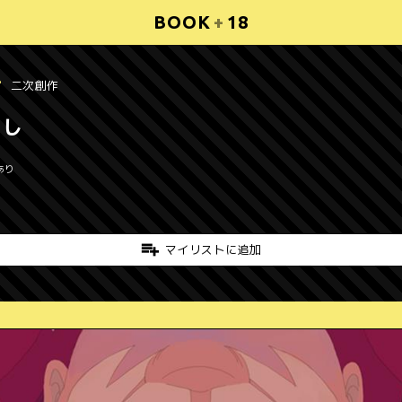
BOOK
+
18
二次創作
いし
あり
マイリストに追加