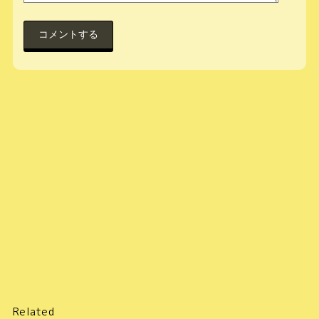
Related