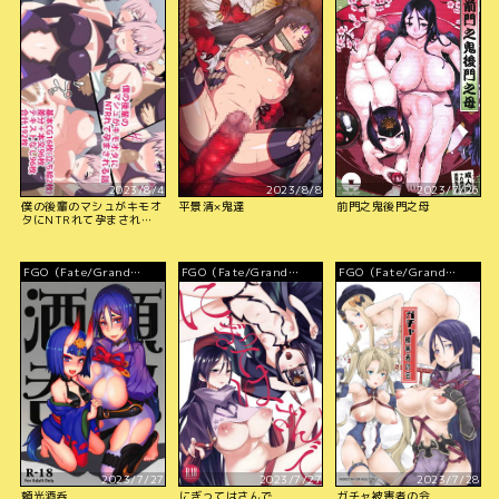
Order）
Order）
Order）
2023/8/4
2023/8/8
2023/7/26
僕の後輩のマシュがキモオ
平景清×鬼達
前門之鬼後門之母
タにNTRれて孕まされる
話
FGO（Fate/Grand
FGO（Fate/Grand
FGO（Fate/Grand
Order）
Order）
Order）
2023/7/27
2023/7/27
2023/7/28
頼光酒呑
にぎってはさんで
ガチャ被害者の会