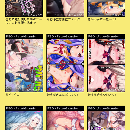
2023/7/26
2023/7/27
2023/7/27
信じて送り出したあのサー
卑弥呼立ち側位ファック
さいみんオーだーっ!
ヴァントが堕ちるまで
FGO（Fate/Grand
FGO（Fate/Grand
FGO（Fate/Grand
Order）
Order）
Order）
2023/7/28
2023/7/28
2023/7/29
サバ×パコ
めすがきエんぷれすっ!
めすがきホワいとっ!
FGO（Fate/Grand
FGO（Fate/Grand
FGO（Fate/Grand
Order）
Order）
Order）