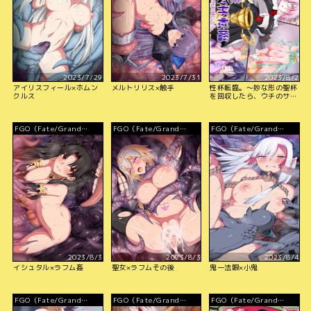
2023/7/29
2023/7/31
2023/8/2
アイリスフィール×ホムン
メルトリリス×触手
性杯転臨。～妙な形の聖杯
クルス
を回収したら、ウチのサー
ヴァント達が孕んじゃいま
した。～
FGO（Fate/Grand
FGO（Fate/Grand
FGO（Fate/Grand
Order）
Order）
Order）
2023/8/3
2023/8/3
2023/8/4
イシュタル×ラフム姦
聖女×ラフムその後
鬼一法眼×小鬼
FGO（Fate/Grand
FGO（Fate/Grand
FGO（Fate/Grand