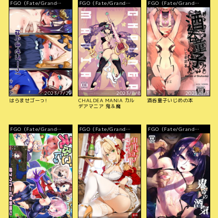
FGO（Fate/Grand
FGO（Fate/Grand
FGO（Fate/Grand
Order）
Order）
Order）
2023/7/29
2023/8/8
2023/8/3
はらませゴーっ!
CHALDEA MANIA カル
酒呑童子いじめの本
デアマニア 鬼＆魔
FGO（Fate/Grand
FGO（Fate/Grand
FGO（Fate/Grand
Order）
Order）
Order）