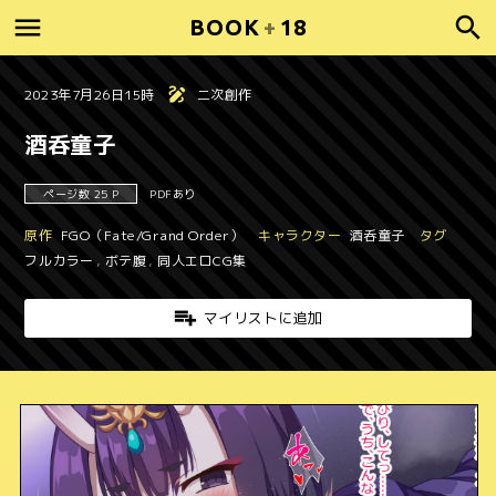
BOOK
+
18
2023年7月26日15時
二次創作
酒呑童子
ページ数 25 P
PDFあり
原作
FGO（Fate/Grand Order）
キャラクター
酒呑童子
タグ
フルカラー
,
ボテ腹
,
同人エロCG集
マイリストに追加