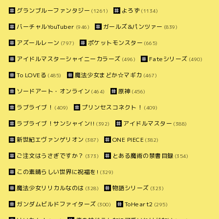
グランブルーファンタジー
よろず
(1261)
(1134)
バーチャルYouTuber
ガールズ&パンツァー
(946)
(839)
アズールレーン
ポケットモンスター
(797)
(665)
アイドルマスターシャイニーカラーズ
Fateシリーズ
(496)
(490)
To LOVEる
魔法少女まどか☆マギカ
(485)
(467)
ソードアート・オンライン
原神
(464)
(456)
ラブライブ！
プリンセスコネクト！
(409)
(409)
ラブライブ！サンシャイン!!
アイドルマスター
(392)
(388)
新世紀エヴァンゲリオン
ONE PIECE
(387)
(382)
ご注文はうさぎですか？
とある魔術の禁書目録
(373)
(354)
この素晴らしい世界に祝福を!
(329)
魔法少女リリカルなのは
物語シリーズ
(328)
(323)
ガンダムビルドファイターズ
ToHeart2
(300)
(295)