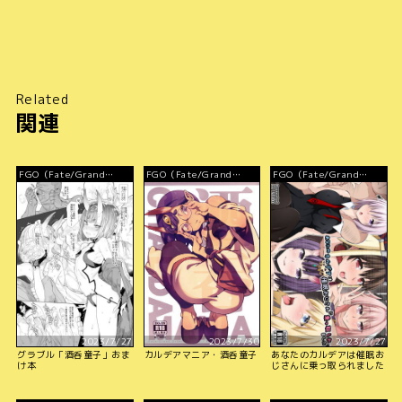
Related
関連
FGO（Fate/Grand
FGO（Fate/Grand
FGO（Fate/Grand
Order）
Order）
Order）
2023/7/27
2023/7/30
2023/7/27
グラブル「酒呑童子」おま
カルデアマニア・酒呑童子
あなたのカルデアは催眠お
け本
じさんに乗っ取られました