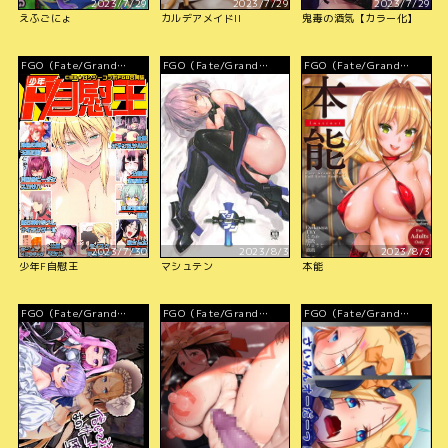
2023/7/29
2023/7/29
2023/7/29
えふごにょ
カルデアメイドII
鬼毒の酒気【カラー化】
FGO（Fate/Grand
FGO（Fate/Grand
FGO（Fate/Grand
Order）
Order）
Order）
2023/7/30
2023/8/3
2023/8/3
少年F自慰王
マシュテン
本能
FGO（Fate/Grand
FGO（Fate/Grand
FGO（Fate/Grand
Order）
Order）
Order）