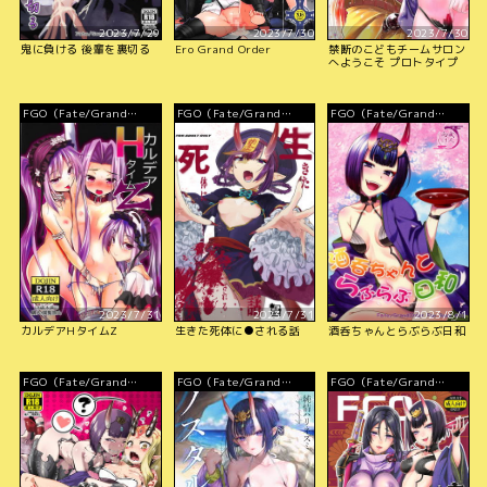
2023/7/29
2023/7/30
2023/7/30
鬼に負ける 後輩を裏切る
Ero Grand Order
禁断のこどもチームサロン
へようこそ プロトタイプ
FGO（Fate/Grand
FGO（Fate/Grand
FGO（Fate/Grand
Order）
Order）
Order）
2023/7/31
2023/7/31
2023/8/1
カルデアHタイムZ
生きた死体に●される話
酒呑ちゃんとらぶらぶ日和
FGO（Fate/Grand
FGO（Fate/Grand
FGO（Fate/Grand
Order）
Order）
Order）