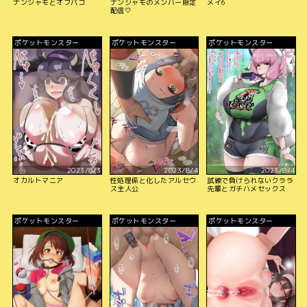
ナンジャモとオフパコ
ナンジャモのメンバー限定
メイ6
配信♡
ポケットモンスター
ポケットモンスター
ポケットモンスター
2023/8/3
2023/8/4
2023/8/4
オカルトマニア
性処理係と化したアルセウ
試練で負けられないクララ
ス主人公
先輩とガチハメセックス
ポケットモンスター
ポケットモンスター
ポケットモンスター