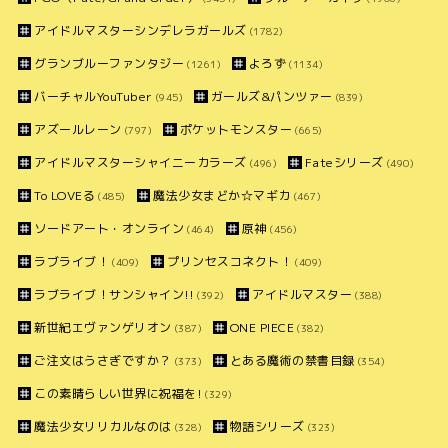
アイドルマスターシンデレラガールズ
(1782)
グランブルーファンタジー
よろず
(1261)
(1134)
バーチャルYouTuber
ガールズ&パンツァー
(945)
(839)
アズールレーン
ポケットモンスター
(797)
(665)
アイドルマスターシャイニーカラーズ
Fateシリーズ
(496)
(490)
To LOVEる
魔法少女まどか☆マギカ
(485)
(467)
ソードアート・オンライン
原神
(464)
(456)
ラブライブ！
プリンセスコネクト！
(409)
(409)
ラブライブ！サンシャイン!!
アイドルマスター
(392)
(388)
新世紀エヴァンゲリオン
ONE PIECE
(387)
(382)
ご注文はうさぎですか？
とある魔術の禁書目録
(373)
(354)
この素晴らしい世界に祝福を!
(329)
魔法少女リリカルなのは
物語シリーズ
(328)
(323)