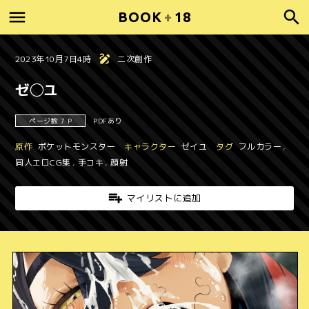
BOOK
+
18
2023年10月7日4時
二次創作
ゼ◯ユ
ページ数 7 P
PDFあり
原作
ポケットモンスター
キャラクター
ゼイユ
タグ
フルカラー
,
同人エロCG集
,
手コキ
,
顔射
マイリストに追加