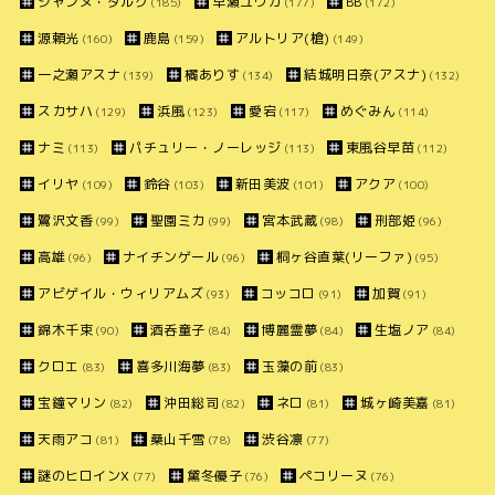
ジャンヌ・ダルク
早瀬ユウカ
BB
(185)
(177)
(172)
源頼光
鹿島
アルトリア(槍)
(160)
(159)
(149)
一之瀬アスナ
橘ありす
結城明日奈(アスナ)
(139)
(134)
(132)
スカサハ
浜風
愛宕
めぐみん
(129)
(123)
(117)
(114)
ナミ
パチュリー・ノーレッジ
東風谷早苗
(113)
(113)
(112)
イリヤ
鈴谷
新田美波
アクア
(109)
(103)
(101)
(100)
鷺沢文香
聖園ミカ
宮本武蔵
刑部姫
(99)
(99)
(98)
(96)
高雄
ナイチンゲール
桐ヶ谷直葉(リーファ)
(96)
(96)
(95)
アビゲイル・ウィリアムズ
コッコロ
加賀
(93)
(91)
(91)
錦木千束
酒呑童子
博麗霊夢
生塩ノア
(90)
(84)
(84)
(84)
クロエ
喜多川海夢
玉藻の前
(83)
(83)
(83)
宝鐘マリン
沖田総司
ネロ
城ヶ崎美嘉
(82)
(82)
(81)
(81)
天雨アコ
桑山千雪
渋谷凛
(81)
(78)
(77)
謎のヒロインX
黛冬優子
ペコリーヌ
(77)
(76)
(76)