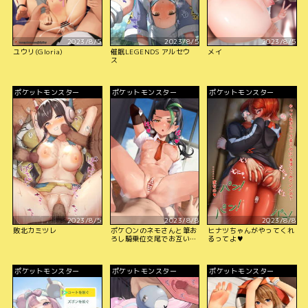
2023/8/5
2023/8/5
2023/8/5
ユウリ(Gloria)
催眠LEGENDS アルセウ
メイ
ス
ポケットモンスター
ポケットモンスター
ポケットモンスター
2023/8/5
2023/8/8
2023/8/8
敗北カミツレ
ポケ〇ンのネモさんと筆お
ヒナツちゃんがやってくれ
ろし騎乗位交尾でお互い何
るってよ♥
度もイッちゃうcg集♡
ポケットモンスター
ポケットモンスター
ポケットモンスター