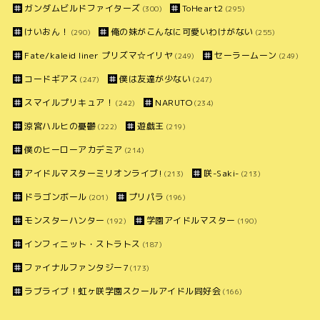
ガンダムビルドファイターズ
ToHeart2
(300)
(295)
けいおん！
俺の妹がこんなに可愛いわけがない
(290)
(255)
Fate/kaleid liner プリズマ☆イリヤ
セーラームーン
(249)
(249)
コードギアス
僕は友達が少ない
(247)
(247)
スマイルプリキュア！
NARUTO
(242)
(234)
涼宮ハルヒの憂鬱
遊戯王
(222)
(219)
僕のヒーローアカデミア
(214)
アイドルマスターミリオンライブ!
咲-Saki-
(213)
(213)
ドラゴンボール
プリパラ
(201)
(196)
モンスターハンター
学園アイドルマスター
(192)
(190)
インフィニット・ストラトス
(187)
ファイナルファンタジー7
(173)
ラブライブ！虹ヶ咲学園スクールアイドル同好会
(166)