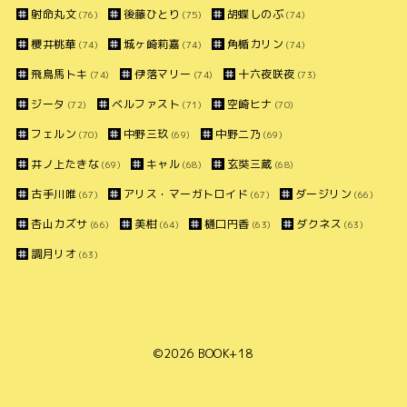
射命丸文
後藤ひとり
胡蝶しのぶ
(76)
(75)
(74)
櫻井桃華
城ヶ崎莉嘉
角楯カリン
(74)
(74)
(74)
飛鳥馬トキ
伊落マリー
十六夜咲夜
(74)
(74)
(73)
ジータ
ベルファスト
空崎ヒナ
(72)
(71)
(70)
フェルン
中野三玖
中野二乃
(70)
(69)
(69)
井ノ上たきな
キャル
玄奘三蔵
(69)
(68)
(68)
古手川唯
アリス・マーガトロイド
ダージリン
(67)
(67)
(66)
杏山カズサ
美柑
樋口円香
ダクネス
(66)
(64)
(63)
(63)
調月リオ
(63)
©2026
BOOK+18