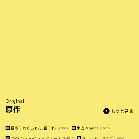
Original
原作
もっと見る
艦隊これくしょん-艦これ-
東方Project
(7003)
(6876)
FGO（Fate/Grand Order）
ブルーアーカイブ
(3451)
(1906)