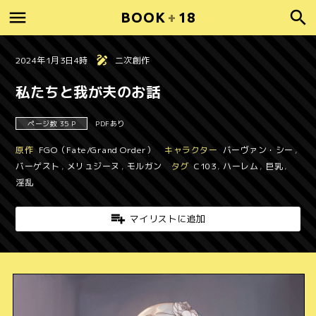
BOOK
+
18
2024年1月3日4時
二次創作
私たちと我が夫のお話
ページ数 35 P
PDFあり
原作
FGO（Fate/Grand Order）
キャラクター
バーヴァン・シー
,
バーゲスト
,
メリュジーヌ
,
モルガン
タグ
C103
,
ハーレム
,
巨乳
,
淫乱
マイリストに追加