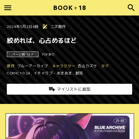
BOOK
+
18
2024年5月2日4時
二次創作
絞めれば、心占めるほど
ページ数 14 P
PDFあり
原作
ブルーアーカイブ
キャラクター
杏山カズサ
タグ
COMIC1☆24
,
イチャラブ・あまあま
,
獣耳
マイリストに追加