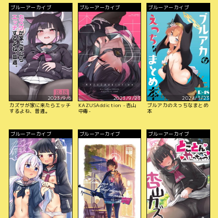
ブルーアーカイブ
ブルーアーカイブ
ブルーアーカイブ
2023/9/6
2023/9/23
2024/1/23
カズサが家に来たらエッチ
KAZUSAddiction -杏山
ブルアカのえっちなまとめ
するよね、普通。
中毒-
本
ブルーアーカイブ
ブルーアーカイブ
ブルーアーカイブ