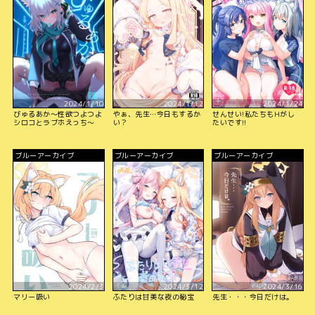
2024/1/10
2024/1/12
2024/1/24
びゅるあか～性欲つよつよ
やぁ、先生…今日もするか
せんせい!私たちもHがし
シロコとラブホえっち～
い？
たいです!!
ブルーアーカイブ
ブルーアーカイブ
ブルーアーカイブ
2024/2/3
2024/3/12
2024/3/16
マリー吸い
ふたりは甘美な夜の秘宝
先生・・・今日だけは。