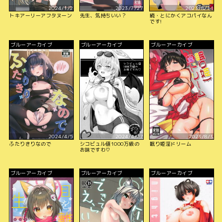
2024/1/2
2023/7/27
2023/8/14
トキアーリーアフタヌーン
先生、気持ちいい？
続・とにかくアコパイなん
です!
ブルーアーカイブ
ブルーアーカイブ
ブルーアーカイブ
2024/4/5
2024/4/27
2023/8/3
ふたりきりなので
シコビュル値1000万級の
眠り姫淫ドリーム
お味ですわ♡
ブルーアーカイブ
ブルーアーカイブ
ブルーアーカイブ