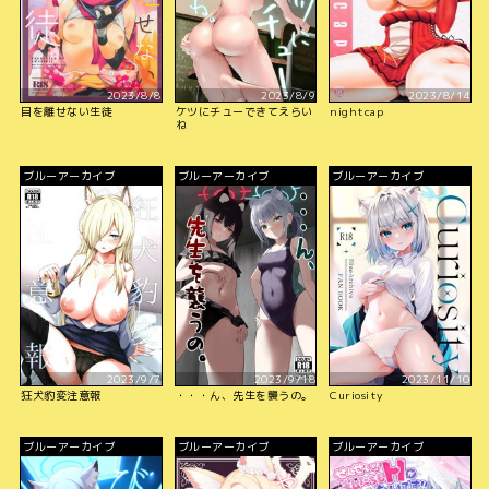
2023/8/8
2023/8/9
2023/8/14
目を離せない生徒
ケツにチューできてえらい
nightcap
ね
ブルーアーカイブ
ブルーアーカイブ
ブルーアーカイブ
2023/9/7
2023/9/18
2023/11/10
狂犬豹変注意報
・・・ん、先生を襲うの。
Curiosity
ブルーアーカイブ
ブルーアーカイブ
ブルーアーカイブ