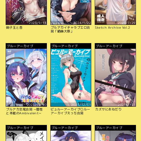
2023/9/13
2024/1/22
2023/7/29
硝子玉と杏
ブルアカイチャラブエロ合
Sketch Archive Vol.2
同「絶倫大祭」
ブルーアーカイブ
ブルーアーカイブ
ブルーアーカイブ
2023/10/10
2023/12/31
2023/7/27
ブルアカ交尾合同 ~理性
ビュルーアーカイブ○ルー
カズサにおねだり
と本能のAmbivalent~
アーカイブえっち合同
ブルーアーカイブ
ブルーアーカイブ
ブルーアーカイブ