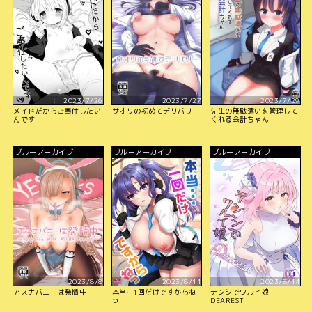
2023/7/26
2023/7/27
2023/7/29
メイドだからご奉仕したい
サオリの初めてデリバリー
先生の無駄遣いを管理して
んです
くれる会計ちゃん
ブルーアーカイブ
ブルーアーカイブ
ブルーアーカイブ
2023/8/8
2023/8/11
2023/8/14
アスナバニーは発情中
本当…1回だけですからね
テンシでワルイ娘
っ
DEAREST