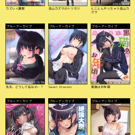
2024/1/31
2024/2/11
2024/2/13
カズレイ讃歌
杏山カズサのトリセツ
とことんやっちゃう杏山カ
ズサ
ブルーアーカイブ
ブルーアーカイブ
ブルーアーカイブ
2024/3/18
2024/4/6
2023/8/3
先生、どうして私なの…？
Sweet Dreamer
黒猫はお年頃
ブルーアーカイブ
ブルーアーカイブ
ブルーアーカイブ