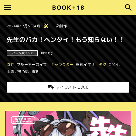
BOOK
+
18
2024年12月5日4時
二次創作
先生のバカ！ヘンタイ！もう知らない！！
ページ数 30 P
PDFあり
原作
ブルーアーカイブ
キャラクター
銀鏡イオリ
タグ
C104
,
水着
,
褐色肌
,
貧乳
マイリストに追加