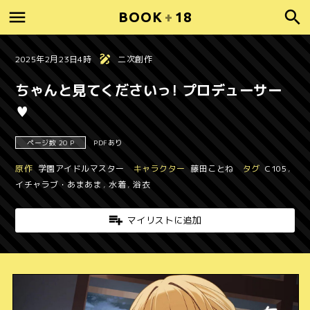
BOOK
+
18
2025年2月23日4時
二次創作
ちゃんと見てくださいっ! プロデューサー
♥
ページ数 20 P
PDFあり
原作
学園アイドルマスター
キャラクター
藤田ことね
タグ
C105
,
イチャラブ・あまあま
,
水着
,
浴衣
マイリストに追加