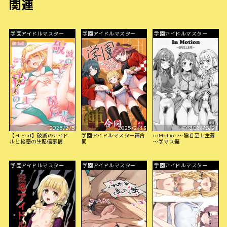
関連
学園アイドルマスター
学園アイドルマスター
学園アイドルマスター
2025/2/5
2025/2/13
2024/8/21
【H End】破滅のアイド
学園アイドルマスター褌合
inMotion～陰毛至上主義
ルと秘密の生配信事情
同
～学マス編
学園アイドルマスター
学園アイドルマスター
学園アイドルマスター