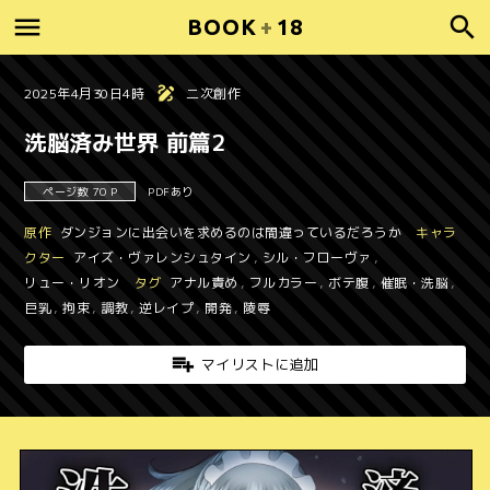
BOOK
+
18
2025年4月30日4時
二次創作
洗脳済み世界 前篇2
ページ数 70 P
PDFあり
原作
ダンジョンに出会いを求めるのは間違っているだろうか
キャラ
クター
アイズ・ヴァレンシュタイン
,
シル・フローヴァ
,
リュー・リオン
タグ
アナル責め
,
フルカラー
,
ボテ腹
,
催眠・洗脳
,
巨乳
,
拘束
,
調教
,
逆レイプ
,
開発
,
陵辱
マイリストに追加