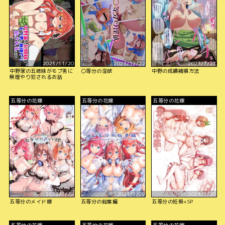
2023/11/20
2023/12/22
2023/7/27
中野家の五姉妹がモブ男に
〇等分の淫欲
中野の成績補填方法
無理やり犯されるお話
五等分の花嫁
五等分の花嫁
五等分の花嫁
2023/7/29
2023/7/29
2023/7/30
五等分のメイド嫁
五等分の総集編
五等分の妊娠+SP
五等分の花嫁
五等分の花嫁
五等分の花嫁