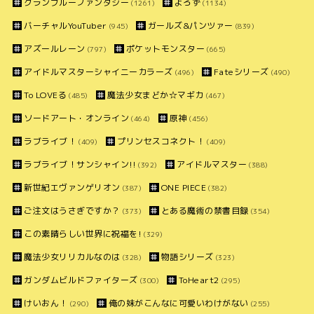
グランブルーファンタジー
よろず
(1261)
(1134)
バーチャルYouTuber
ガールズ&パンツァー
(945)
(839)
アズールレーン
ポケットモンスター
(797)
(665)
アイドルマスターシャイニーカラーズ
Fateシリーズ
(496)
(490)
To LOVEる
魔法少女まどか☆マギカ
(485)
(467)
ソードアート・オンライン
原神
(464)
(456)
ラブライブ！
プリンセスコネクト！
(409)
(409)
ラブライブ！サンシャイン!!
アイドルマスター
(392)
(388)
新世紀エヴァンゲリオン
ONE PIECE
(387)
(382)
ご注文はうさぎですか？
とある魔術の禁書目録
(373)
(354)
この素晴らしい世界に祝福を!
(329)
魔法少女リリカルなのは
物語シリーズ
(328)
(323)
ガンダムビルドファイターズ
ToHeart2
(300)
(295)
けいおん！
俺の妹がこんなに可愛いわけがない
(290)
(255)