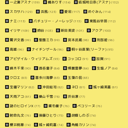
一之瀬アスナ
橘ありす
結城明日奈(アスナ)
(139)
(134)
(132)
スカサハ
浜風
愛宕
めぐみん
(129)
(123)
(117)
(114)
ナミ
パチュリー・ノーレッジ
東風谷早苗
(113)
(113)
(112)
イリヤ
鈴谷
新田美波
アクア
(109)
(103)
(101)
(100)
鷺沢文香
聖園ミカ
宮本武蔵
刑部姫
(99)
(99)
(98)
(96)
高雄
ナイチンゲール
桐ヶ谷直葉(リーファ)
(96)
(96)
(95)
アビゲイル・ウィリアムズ
コッコロ
加賀
(93)
(91)
(91)
錦木千束
酒呑童子
博麗霊夢
生塩ノア
(90)
(84)
(84)
(84)
クロエ
喜多川海夢
玉藻の前
(83)
(83)
(83)
宝鐘マリン
沖田総司
ネロ
城ヶ崎美嘉
(82)
(82)
(81)
(81)
天雨アコ
桑山千雪
渋谷凛
(81)
(78)
(77)
謎のヒロインX
黛冬優子
ペコリーヌ
(77)
(76)
(76)
射命丸文
後藤ひとり
胡蝶しのぶ
(76)
(75)
(74)
櫻井桃華
城ヶ崎莉嘉
角楯カリン
(74)
(74)
(74)