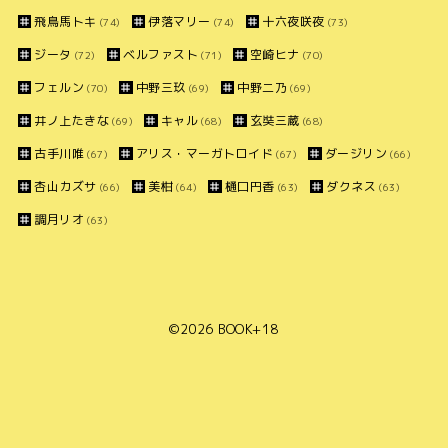
飛鳥馬トキ
伊落マリー
十六夜咲夜
(74)
(74)
(73)
ジータ
ベルファスト
空崎ヒナ
(72)
(71)
(70)
フェルン
中野三玖
中野二乃
(70)
(69)
(69)
井ノ上たきな
キャル
玄奘三蔵
(69)
(68)
(68)
古手川唯
アリス・マーガトロイド
ダージリン
(67)
(67)
(66)
杏山カズサ
美柑
樋口円香
ダクネス
(66)
(64)
(63)
(63)
調月リオ
(63)
©2026
BOOK+18