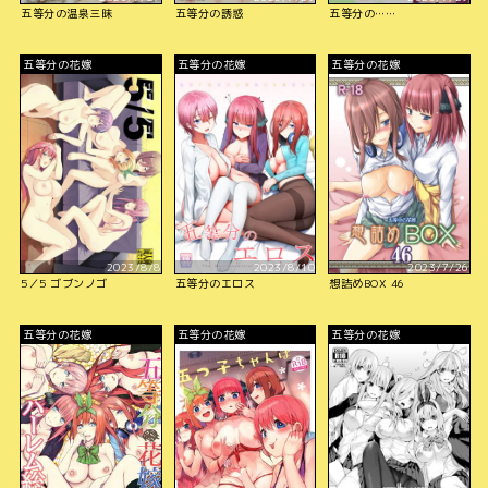
五等分の温泉三昧
五等分の誘惑
五等分の……
五等分の花嫁
五等分の花嫁
五等分の花嫁
2023/8/8
2023/8/10
2023/7/26
5／5 ゴブンノゴ
五等分のエロス
想詰めBOX 46
五等分の花嫁
五等分の花嫁
五等分の花嫁