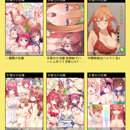
2023/8/4
2023/8/8
2023/8/3
一週間の花嫁
五等分の花嫁 他姉妹でハ
中野姉妹はハメてくる4
ーレム作ってる男にNTR
る四葉
五等分の花嫁
五等分の花嫁
五等分の花嫁
2023/7/27
2023/7/29
2023/7/29