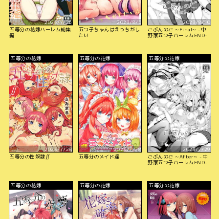
2023/7/26
2023/8/5
2023/8/10
五等分の花嫁ハーレム総集
五つ子ちゃんはえっちがし
ごぶんのご ~Final~ -中
編
たい
野家五つ子ハーレムEND-
五等分の花嫁
五等分の花嫁
五等分の花嫁
2023/7/28
2023/7/28
2023/7/29
五等分の性奴隷∬
五等分のメイド達
ごぶんのご ~After~ -中
野家五つ子ハーレムEND-
五等分の花嫁
五等分の花嫁
五等分の花嫁