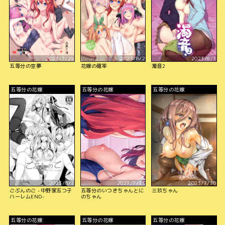
2023/7/29
2023/8/2
2023/8/3
五等分の空夢
花嫁の確率
濁音2
五等分の花嫁
五等分の花嫁
五等分の花嫁
2023/8/3
2023/7/31
2023/7/30
ごぶんのご -中野家五つ子
五等分のいつきちゃんとに
三玖ちゃん
ハーレムEND-
のちゃん
五等分の花嫁
五等分の花嫁
五等分の花嫁