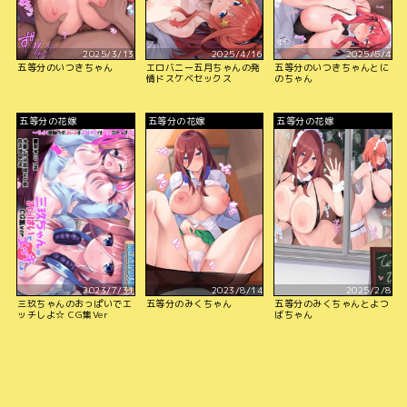
2025/3/13
2025/4/16
2025/5/4
五等分のいつきちゃん
エロバニー五月ちゃんの発
五等分のいつきちゃんとに
情ドスケベセックス
のちゃん
五等分の花嫁
五等分の花嫁
五等分の花嫁
2023/7/31
2023/8/14
2025/2/8
三玖ちゃんのおっぱいでエ
五等分のみくちゃん
五等分のみくちゃんとよつ
ッチしよ☆ CG集Ver
ばちゃん