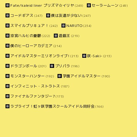
Fate/kaleid liner プリズマ☆イリヤ
セーラームーン
(249)
(249)
コードギアス
僕は友達が少ない
(247)
(247)
スマイルプリキュア！
NARUTO
(242)
(234)
涼宮ハルヒの憂鬱
遊戯王
(222)
(219)
僕のヒーローアカデミア
(214)
アイドルマスターミリオンライブ!
咲-Saki-
(213)
(213)
ドラゴンボール
プリパラ
(201)
(196)
モンスターハンター
学園アイドルマスター
(192)
(190)
インフィニット・ストラトス
(187)
ファイナルファンタジー7
(173)
ラブライブ！虹ヶ咲学園スクールアイドル同好会
(166)