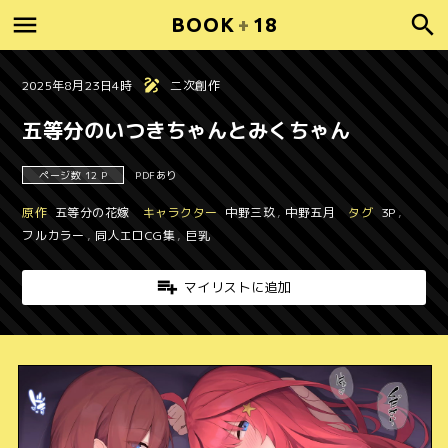
BOOK
+
18
2025年8月23日4時
二次創作
五等分のいつきちゃんとみくちゃん
ページ数 12 P
PDFあり
原作
五等分の花嫁
キャラクター
中野三玖
,
中野五月
タグ
3P
,
フルカラー
,
同人エロCG集
,
巨乳
マイリストに追加