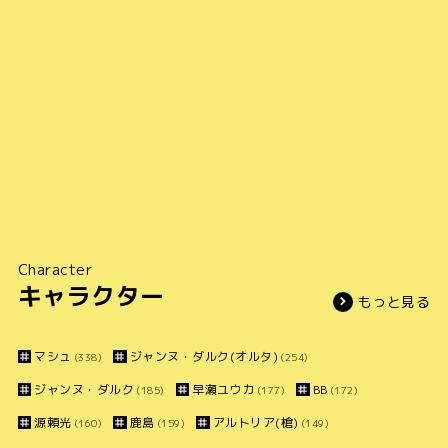
Character
キャラクター
もっと見る
マシュ
ジャンヌ・ダルク(オルタ)
(338)
(254)
ジャンヌ・ダルク
早瀬ユウカ
BB
(185)
(177)
(172)
源頼光
鹿島
アルトリア(槍)
(160)
(159)
(149)