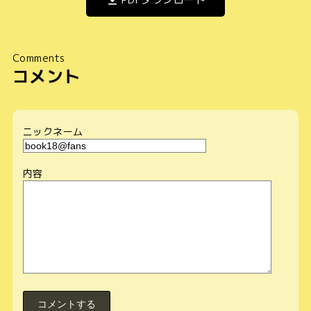
Comments
コメント