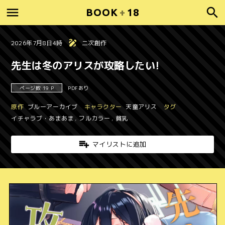
BOOK
+
18
2026年7月8日4時
二次創作
先生は冬のアリスが攻略したい!
ページ数 19 P
PDFあり
原作
ブルーアーカイブ
キャラクター
天童アリス
タグ
イチャラブ・あまあま
,
フルカラー
,
貧乳
マイリストに追加