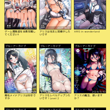
2023/8/2
2023/8/22
2023/7/26
ゲーム開発部を全員攻略し
アリスは先生と同棲がした
ARIS in wonderland
てください!!
いです
ブルーアーカイブ
ブルーアーカイブ
ブルーアーカイブ
2023/8/5
2023/8/10
2024/3/30
剛毛メイドアリスは好きで
アリスもレベルアップシた
アリスの魔法、使います
すか
いです！Level 2
か？
ブルーアーカイブ
ブルーアーカイブ
ブルーアーカイブ