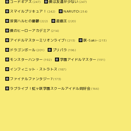
コードギアス
僕は友達が少ない
(247)
(247)
スマイルプリキュア！
NARUTO
(242)
(234)
涼宮ハルヒの憂鬱
遊戯王
(222)
(220)
僕のヒーローアカデミア
(214)
アイドルマスターミリオンライブ!
咲-Saki-
(213)
(213)
ドラゴンボール
プリパラ
(201)
(196)
モンスターハンター
学園アイドルマスター
(192)
(191)
インフィニット・ストラトス
(187)
ファイナルファンタジー7
(173)
ラブライブ！虹ヶ咲学園スクールアイドル同好会
(166)