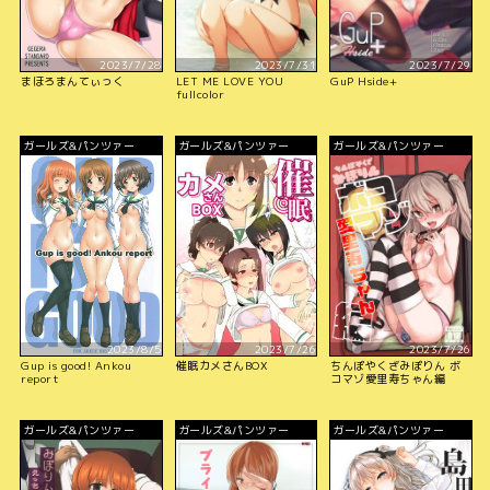
2023/7/28
2023/7/31
2023/7/29
まほろまんてぃっく
LET ME LOVE YOU
GuP Hside+
fullcolor
ガールズ&パンツァー
ガールズ&パンツァー
ガールズ&パンツァー
2023/8/5
2023/7/26
2023/7/26
Gup is good! Ankou
催眠カメさんBOX
ちんぽやくざみぽりん ボ
report
コマゾ愛里寿ちゃん編
ガールズ&パンツァー
ガールズ&パンツァー
ガールズ&パンツァー