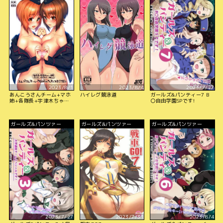
2023/8/1
2023/8/4
2023/7/27
あんこうさんチーム+マホ
ハイレグ競泳道
ガールズ&パンティー7 B
姉+各隊長+宇津木ちゃん
〇自由学園SPです!
+会長+エリカ+ペパロニ
+柚ちゃんにフェラしても
らうだけver.2.22
ガールズ&パンツァー
ガールズ&パンツァー
ガールズ&パンツァー
2023/7/27
2023/7/31
2023/8/4