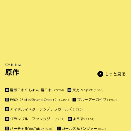
Original
原作
もっと見る
艦隊これくしょん-艦これ-
東方Project
(7004)
(6876)
FGO（Fate/Grand Order）
ブルーアーカイブ
(3451)
(1907)
アイドルマスターシンデレラガールズ
(1782)
グランブルーファンタジー
よろず
(1261)
(1134)
バーチャルYouTuber
ガールズ&パンツァー
(946)
(839)