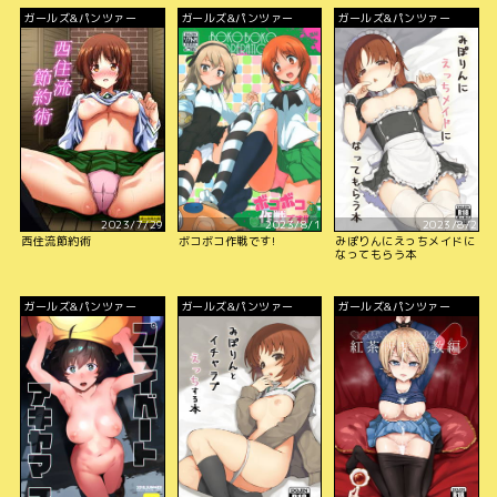
ガールズ&パンツァー
ガールズ&パンツァー
ガールズ&パンツァー
2023/7/29
2023/8/1
2023/8/2
西住流節約術
ボコボコ作戦です!
みぽりんにえっちメイドに
なってもらう本
ガールズ&パンツァー
ガールズ&パンツァー
ガールズ&パンツァー