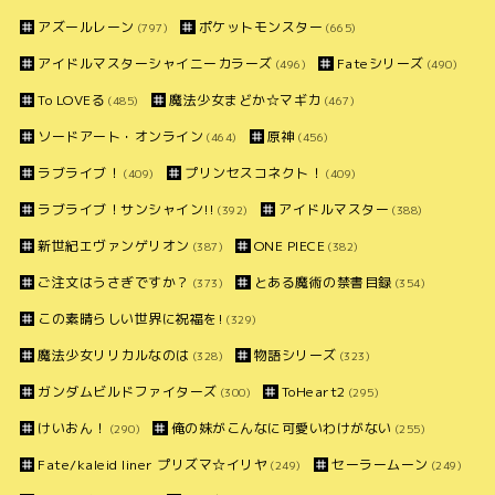
アズールレーン
ポケットモンスター
(797)
(665)
アイドルマスターシャイニーカラーズ
Fateシリーズ
(496)
(490)
To LOVEる
魔法少女まどか☆マギカ
(485)
(467)
ソードアート・オンライン
原神
(464)
(456)
ラブライブ！
プリンセスコネクト！
(409)
(409)
ラブライブ！サンシャイン!!
アイドルマスター
(392)
(388)
新世紀エヴァンゲリオン
ONE PIECE
(387)
(382)
ご注文はうさぎですか？
とある魔術の禁書目録
(373)
(354)
この素晴らしい世界に祝福を!
(329)
魔法少女リリカルなのは
物語シリーズ
(328)
(323)
ガンダムビルドファイターズ
ToHeart2
(300)
(295)
けいおん！
俺の妹がこんなに可愛いわけがない
(290)
(255)
Fate/kaleid liner プリズマ☆イリヤ
セーラームーン
(249)
(249)