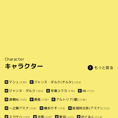
Character
キャラクター
もっと見る
マシュ
ジャンヌ・ダルク(オルタ)
(338)
(254)
ジャンヌ・ダルク
早瀬ユウカ
BB
(185)
(178)
(172)
源頼光
鹿島
アルトリア(槍)
(160)
(159)
(149)
一之瀬アスナ
橘ありす
結城明日奈(アスナ)
(139)
(134)
(132)
スカサハ
浜風
愛宕
めぐみん
(129)
(123)
(117)
(114)