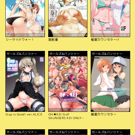
2023/8/2
2023/8/4
2023/8/3
シーサイドウォー！
旋射童
催眠カウンセラーif
ガールズ&パンツァー
ガールズ&パンツァー
ガールズ&パンツァー
2023/7/27
2023/7/31
2023/7/28
Gup is Good! ver.ALICE
OH★KEI GuP
催眠カウンセラー
SAUNDERS KEI ONLY
ILLUSTRATIONS
ガールズ&パンツァー
ガールズ&パンツァー
ガールズ&パンツァー