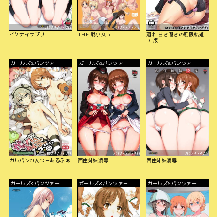
2023/7/26
2023/7/27
2023/7/27
イケナイサプリ
THE 戦小女 6
廻れ!甘き囁きの無限軌道
DL版
ガールズ&パンツァー
ガールズ&パンツァー
ガールズ&パンツァー
2023/7/29
2023/7/30
2023/8/1
ガルパンわんつーあるふぁ
西住姉妹凌辱
西住姉妹凌辱
ガールズ&パンツァー
ガールズ&パンツァー
ガールズ&パンツァー