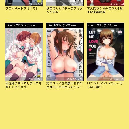
2023/8/3
2023/8/4
2023/8/4
プライベートアキヤマ3
みぽりんとイチャラブえっ
ちんぽやくざみぽりん4 紅
ちする本
茶快楽調教編
ガールズ&パンツァー
ガールズ&パンツァー
ガールズ&パンツァー
2023/8/5
2023/7/30
2023/8/5
西住殿に生えてしまっても
拘束プレイをお願いされた
LET ME LOVE YOU ～は
愛しております!
まほさんが中出しでイッち
じめて編～
ゃう本