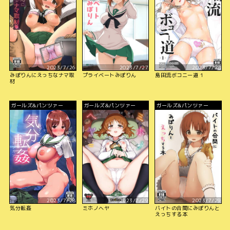
2023/7/26
2023/7/27
2023/7/28
みぽりんにえっちなナマ取
プライベートみぽりん
島田流ボコニー道 1
材
ガールズ&パンツァー
ガールズ&パンツァー
ガールズ&パンツァー
2023/7/28
2023/7/29
2023/7/29
気分転姦
ミホノヘヤ
バイトの合間にみぽりんと
えっちする本