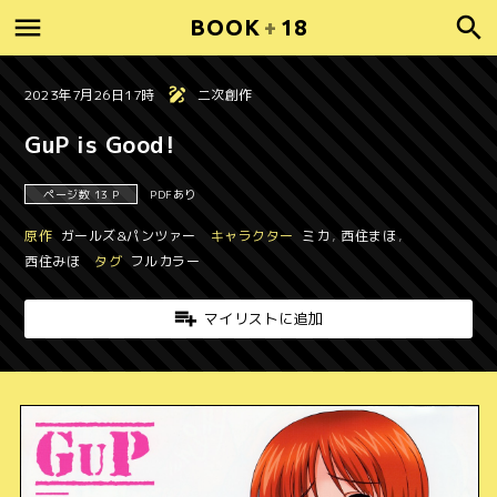
BOOK
+
18
2023年7月26日17時
二次創作
GuP is Good!
ページ数 13 P
PDFあり
原作
ガールズ&パンツァー
キャラクター
ミカ
,
西住まほ
,
西住みほ
タグ
フルカラー
マイリストに追加