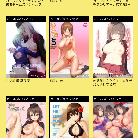
ガールズ&パンティ3 大学
戦車GO7
ガールズ＆パンティ－６
選抜チームスペシャルで
聖グ〇リアーナ女学院SP
す!
です！
ガールズ&パンツァー
ガールズ&パンツァー
ガールズ&パンツァー
2023/8/4
2023/8/8
2023/7/27
甘い純潔 第弐夜
戦車GO5
まほが甘えたりエリカがデ
バガメしてる本
ガールズ&パンツァー
ガールズ&パンツァー
ガールズ&パンツァー