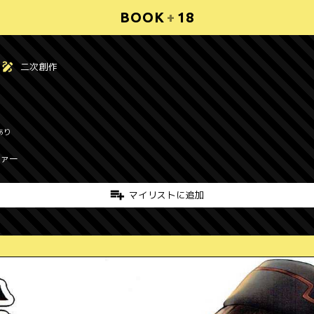
BOOK
+
18
二次創作
あり
ツァー
マイリストに追加