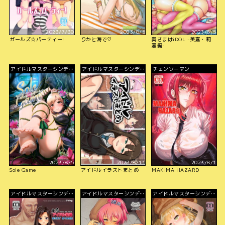
2023/7/30
2023/8/5
2023/8/5
ガールズ☆パーティー!
りかと海で♡
奥さまはiDOL -美嘉・莉
嘉編-
アイドルマスターシンデレ
アイドルマスターシンデレ
チェンソーマン
ラガールズ
ラガールズ
2023/8/5
2023/8/11
2023/8/1
Sole Game
アイドルイラストまとめ
MAKIMA HAZARD
アイドルマスターシンデレ
アイドルマスターシンデレ
アイドルマスターシンデレ
ラガールズ
ラガールズ
ラガールズ