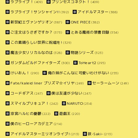
ラブライブ！
プリンセスコネクト！
(409)
(409)
ラブライブ！サンシャイン!!
アイドルマスター
(392)
(388)
新世紀エヴァンゲリオン
ONE PIECE
(387)
(382)
ご注文はうさぎですか？
とある魔術の禁書目録
(373)
(354)
この素晴らしい世界に祝福を!
(329)
魔法少女リリカルなのは
物語シリーズ
(328)
(323)
ガンダムビルドファイターズ
ToHeart2
(300)
(295)
けいおん！
俺の妹がこんなに可愛いわけがない
(290)
(255)
Fate/kaleid liner プリズマ☆イリヤ
セーラームーン
(249)
(249)
コードギアス
僕は友達が少ない
(247)
(247)
スマイルプリキュア！
NARUTO
(242)
(234)
涼宮ハルヒの憂鬱
遊戯王
(222)
(220)
僕のヒーローアカデミア
(214)
アイドルマスターミリオンライブ!
咲-Saki-
(213)
(213)