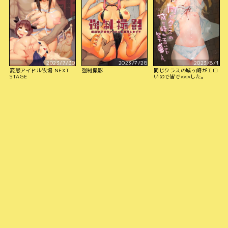
2023/7/30
2023/7/28
2023/8/1
変態アイドル牧場 NEXT
強制撮影
同じクラスの城ヶ崎がエロ
STAGE
いので皆で×××した。