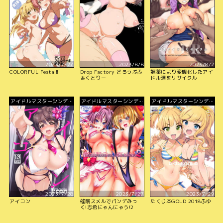
2023/7/27
2023/8/8
2023/8/2
COLORFUL Festa!!!
Drop Factory どろっぷふ
媚薬により変態化したアイ
ぁくとりー
ドル達をリサイクル
アイドルマスターシンデレ
アイドルマスターシンデレ
アイドルマスターシンデレ
ラガールズ
ラガールズ
ラガールズ
2023/7/28
2023/7/27
2023/7/29
アイコン
催眠スメルでパンデみっ
たくじ本GOLD 2018ふゆ
く!志希にゃんにゃう!2