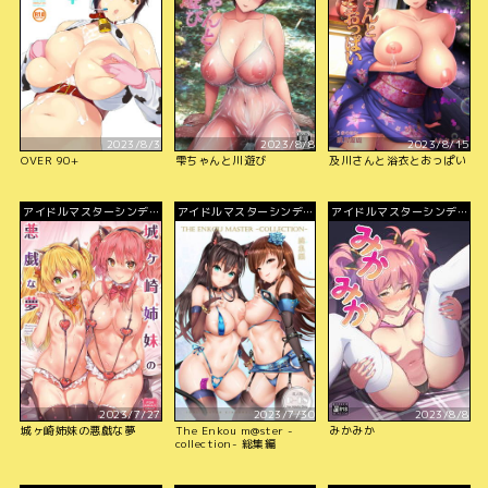
2023/8/3
2023/8/8
2023/8/15
OVER 90+
雫ちゃんと川遊び
及川さんと浴衣とおっぱい
アイドルマスターシンデレ
アイドルマスターシンデレ
アイドルマスターシンデレ
ラガールズ
ラガールズ
ラガールズ
2023/7/27
2023/7/30
2023/8/8
城ヶ崎姉妹の悪戯な夢
The Enkou m@ster -
みかみか
collection- 総集編