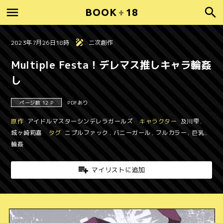
BOOK
+
18
2023年7月26日18時
二次創作
Multiple Festa！デレマス推しキャラ輪姦
し
ページ数 12 P
PDFあり
原作
アイドルマスターシンデレラガールズ
キャラクター
及川雫
,
城ヶ崎莉嘉
タグ
ニプルファック
,
バニーガール
,
フルカラー
,
巨乳
,
輪姦
マイリストに追加