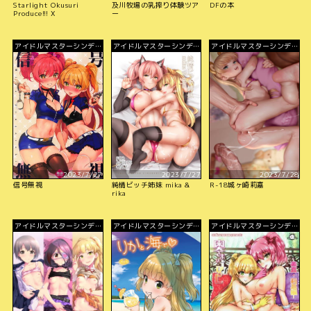
Starlight Okusuri
及川牧場の乳搾り体験ツア
DFの本
Produce!!! X
ー
アイドルマスターシンデレ
アイドルマスターシンデレ
アイドルマスターシンデレ
ラガールズ
ラガールズ
ラガールズ
2023/7/27
2023/7/27
2023/7/28
信号無視
純情ビッチ姉妹 mika &
R-18城ヶ崎莉嘉
rika
アイドルマスターシンデレ
アイドルマスターシンデレ
アイドルマスターシンデレ
ラガールズ
ラガールズ
ラガールズ