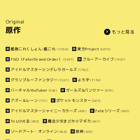
Original
原作
もっと見る
艦隊これくしょん-艦これ-
東方Project
(7004)
(6876)
FGO（Fate/Grand Order）
ブルーアーカイブ
(3451)
(1907)
アイドルマスターシンデレラガールズ
(1782)
グランブルーファンタジー
よろず
(1261)
(1134)
バーチャルYouTuber
ガールズ&パンツァー
(946)
(839)
アズールレーン
ポケットモンスター
(797)
(665)
アイドルマスターシャイニーカラーズ
Fateシリーズ
(496)
(490)
To LOVEる
魔法少女まどか☆マギカ
(485)
(467)
ソードアート・オンライン
原神
(464)
(456)