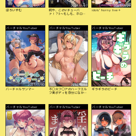
2023/7/27
2023/7/27
2023/7/29
ほろいずむ
何や、このVチューバ
idols’ horny live＋
ァ！？3～もしも、ホロラ
○ブ7期生全員が男だった
ら！？～
バーチャルYouTuber
バーチャルYouTuber
バーチャルYouTuber
2023/7/30
2023/8/11
2023/8/14
バーチャルサンマー
不◯火フ◯アのハーフエル
ギラギラのビーチ
フ美ボディを存分になかだ
しえっちで愉しむCG集
バーチャルYouTuber
バーチャルYouTuber
バーチャルYouTuber