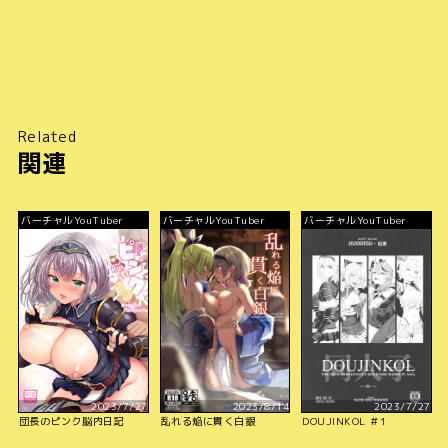
Related
関連
バーチャルYouTuber
バーチャルYouTuber
バーチャルYouTuber
2023/7/27
2023/8/14
2023/7/27
団長のピンク脳内日記
乱れる焔に貫く白銀
DOUJINKOL ＃1