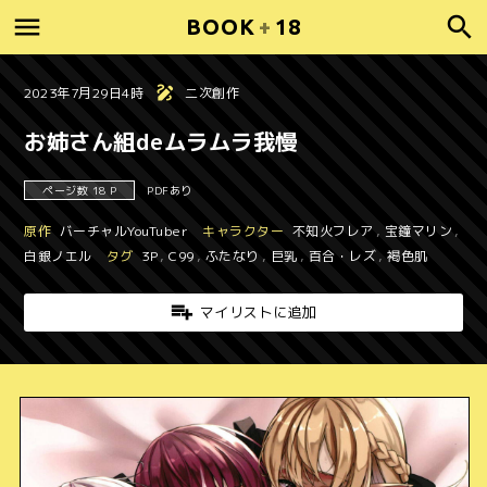
BOOK
+
18
2023年7月29日4時
二次創作
お姉さん組deムラムラ我慢
ページ数 18 P
PDFあり
原作
バーチャルYouTuber
キャラクター
不知火フレア
,
宝鐘マリン
,
白銀ノエル
タグ
3P
,
C99
,
ふたなり
,
巨乳
,
百合・レズ
,
褐色肌
マイリストに追加