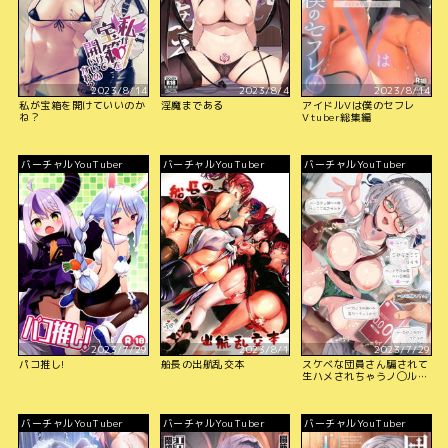
2023/8/14
2023/8/4
2023/8/14
私が宝箱を開けていいのか
淫魔まである
アイドルVは僕のセフレ
ね？
Vtuber総集編
バーチャルYouTuber
バーチャルYouTuber
バーチャルYouTuber
2023/7/29
2023/8/1
2023/7/29
パコ推し!
船長の出航乱交本
スケベな団員さん騙されて
生ハメされちゃうノ◯ル団
長
バーチャルYouTuber
バーチャルYouTuber
バーチャルYouTuber