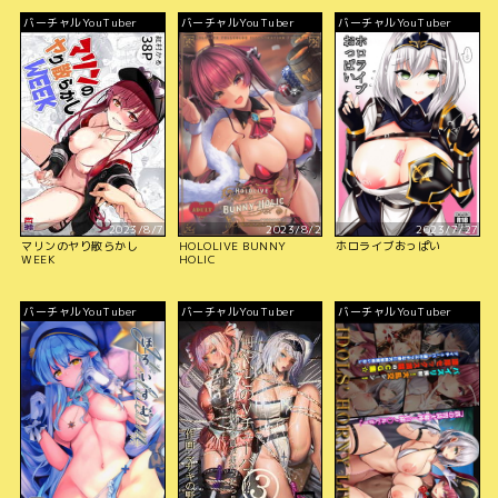
バーチャルYouTuber
バーチャルYouTuber
バーチャルYouTuber
2023/8/7
2023/8/2
2023/7/27
マリンのヤり散らかし
HOLOLIVE BUNNY
ホロライブおっぱい
WEEK
HOLIC
バーチャルYouTuber
バーチャルYouTuber
バーチャルYouTuber