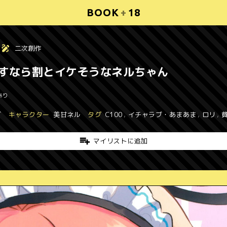
BOOK
+
18
二次創作
すなら割とイケそうなネルちゃん
あり
ブ
キャラクター
美甘ネル
タグ
C100
,
イチャラブ・あまあま
,
ロリ
,
マイリストに追加