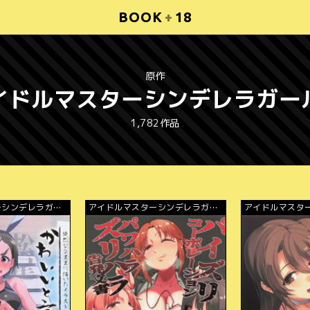
BOOK
+
18
原作
イドルマスターシンデレラガー
1,782作品
ーシンデレラガー
アイドルマスターシンデレラガー
アイドルマスタ
ルズ
ルズ