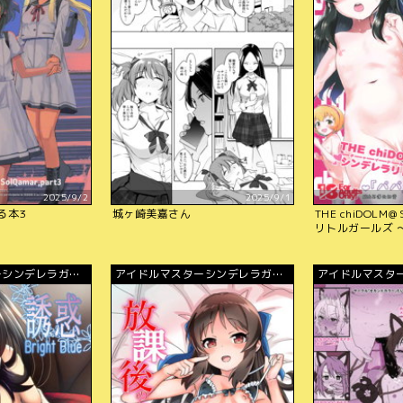
2025/9/2
2025/9/1
る本3
城ヶ崎美嘉さん
THE chiDOLM
リトルガールズ 
風呂でしっぽり
ーシンデレラガー
アイドルマスターシンデレラガー
アイドルマスタ
ルズ
ルズ