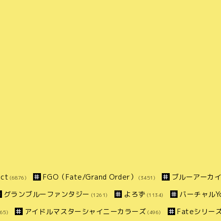
ct
FGO（Fate/Grand Order）
ブルーアーカ
(6876)
(3451)
グランブルーファンタジー
よろず
バーチャルYo
(1261)
(1134)
アイドルマスターシャイニーカラーズ
Fateシリー
65)
(496)