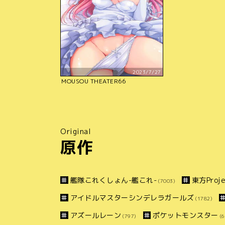
2023/7/27
MOUSOU THEATER66
Original
原作
艦隊これくしょん-艦これ-
東方Proje
(7003)
アイドルマスターシンデレラガールズ
(1782)
アズールレーン
ポケットモンスター
(797)
(6