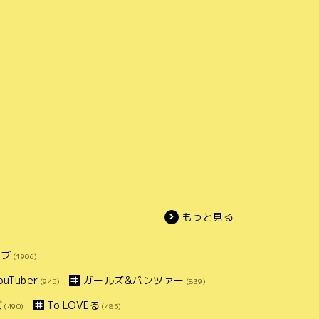
もっと見る
イブ
(1906)
uTuber
ガールズ&パンツァー
(945)
(839)
ズ
To LOVEる
(490)
(485)