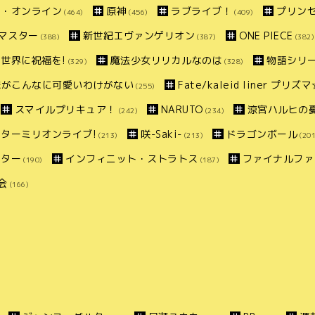
ト・オンライン
原神
ラブライブ！
プリン
(464)
(456)
(409)
マスター
新世紀エヴァンゲリオン
ONE PIECE
(388)
(387)
(382)
世界に祝福を!
魔法少女リリカルなのは
物語シリ
(329)
(328)
妹がこんなに可愛いわけがない
Fate/kaleid liner プリ
(255)
スマイルプリキュア！
NARUTO
涼宮ハルヒの
(242)
(234)
ターミリオンライブ!
咲-Saki-
ドラゴンボール
(213)
(213)
(201
スター
インフィニット・ストラトス
ファイナルファ
(190)
(187)
会
(166)