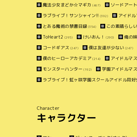
魔法少女まどか☆マギカ
ソードアー
(467)
ラブライブ！サンシャイン!!
アイドル
(392)
とある魔術の禁書目録
この素晴らしい
(354)
ToHeart2
けいおん！
俺の
(295)
(290)
コードギアス
僕は友達が少ない
(247)
(247)
僕のヒーローアカデミア
アイドルマス
(214)
モンスターハンター
学園アイドルマ
(192)
ラブライブ！虹ヶ咲学園スクールアイドル同好
Character
キャラクター