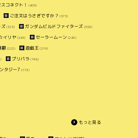
セスコネクト！
(409)
ご注文はうさぎですか？
(373)
ーズ
ガンダムビルドファイターズ
(323)
(300)
ズマ☆イリヤ
セーラームーン
(249)
(249)
憂鬱
遊戯王
(222)
(219)
プリパラ
)
(196)
ンタジー7
(173)
もっと見る