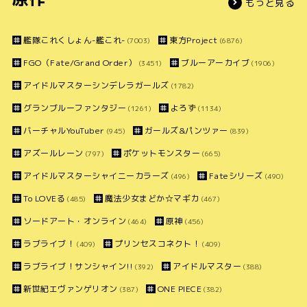
もっと見る
艦隊これくしょん-艦これ-
東方Project
(7003)
(6876)
FGO（Fate/Grand Order）
ブルーアーカイブ
(3451)
(1906)
アイドルマスターシンデレラガールズ
(1782)
グランブルーファンタジー
よろず
(1261)
(1134)
バーチャルYouTuber
ガールズ&パンツァー
(945)
(839)
アズールレーン
ポケットモンスター
(797)
(665)
アイドルマスターシャイニーカラーズ
Fateシリーズ
(496)
(490)
To LOVEる
魔法少女まどか☆マギカ
(485)
(467)
ソードアート・オンライン
原神
(464)
(456)
ラブライブ！
プリンセスコネクト！
(409)
(409)
ラブライブ！サンシャイン!!
アイドルマスター
(392)
(388)
新世紀エヴァンゲリオン
ONE PIECE
(387)
(382)