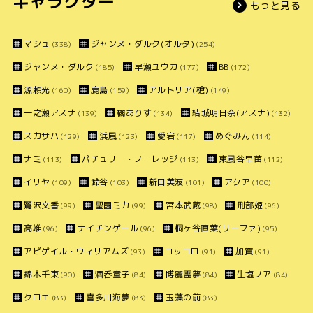
キャラクター
もっと見る
マシュ
ジャンヌ・ダルク(オルタ)
(338)
(254)
ジャンヌ・ダルク
早瀬ユウカ
BB
(185)
(177)
(172)
源頼光
鹿島
アルトリア(槍)
(160)
(159)
(149)
一之瀬アスナ
橘ありす
結城明日奈(アスナ)
(139)
(134)
(132)
スカサハ
浜風
愛宕
めぐみん
(129)
(123)
(117)
(114)
ナミ
パチュリー・ノーレッジ
東風谷早苗
(113)
(113)
(112)
イリヤ
鈴谷
新田美波
アクア
(109)
(103)
(101)
(100)
鷺沢文香
聖園ミカ
宮本武蔵
刑部姫
(99)
(99)
(98)
(96)
高雄
ナイチンゲール
桐ヶ谷直葉(リーファ)
(96)
(96)
(95)
アビゲイル・ウィリアムズ
コッコロ
加賀
(93)
(91)
(91)
錦木千束
酒呑童子
博麗霊夢
生塩ノア
(90)
(84)
(84)
(84)
クロエ
喜多川海夢
玉藻の前
(83)
(83)
(83)