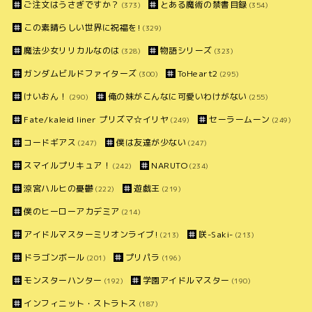
ご注文はうさぎですか？
とある魔術の禁書目録
(373)
(354)
この素晴らしい世界に祝福を!
(329)
魔法少女リリカルなのは
物語シリーズ
(328)
(323)
ガンダムビルドファイターズ
ToHeart2
(300)
(295)
けいおん！
俺の妹がこんなに可愛いわけがない
(290)
(255)
Fate/kaleid liner プリズマ☆イリヤ
セーラームーン
(249)
(249)
コードギアス
僕は友達が少ない
(247)
(247)
スマイルプリキュア！
NARUTO
(242)
(234)
涼宮ハルヒの憂鬱
遊戯王
(222)
(219)
僕のヒーローアカデミア
(214)
アイドルマスターミリオンライブ!
咲-Saki-
(213)
(213)
ドラゴンボール
プリパラ
(201)
(196)
モンスターハンター
学園アイドルマスター
(192)
(190)
インフィニット・ストラトス
(187)