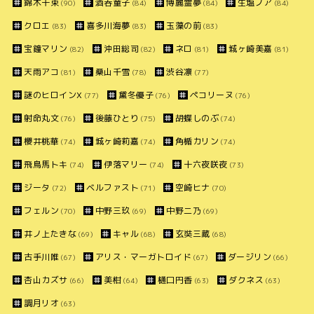
錦木千束
酒呑童子
博麗霊夢
生塩ノア
(90)
(84)
(84)
(84)
クロエ
喜多川海夢
玉藻の前
(83)
(83)
(83)
宝鐘マリン
沖田総司
ネロ
城ヶ崎美嘉
(82)
(82)
(81)
(81)
天雨アコ
桑山千雪
渋谷凛
(81)
(78)
(77)
謎のヒロインX
黛冬優子
ペコリーヌ
(77)
(76)
(76)
射命丸文
後藤ひとり
胡蝶しのぶ
(76)
(75)
(74)
櫻井桃華
城ヶ崎莉嘉
角楯カリン
(74)
(74)
(74)
飛鳥馬トキ
伊落マリー
十六夜咲夜
(74)
(74)
(73)
ジータ
ベルファスト
空崎ヒナ
(72)
(71)
(70)
フェルン
中野三玖
中野二乃
(70)
(69)
(69)
井ノ上たきな
キャル
玄奘三蔵
(69)
(68)
(68)
古手川唯
アリス・マーガトロイド
ダージリン
(67)
(67)
(66)
杏山カズサ
美柑
樋口円香
ダクネス
(66)
(64)
(63)
(63)
調月リオ
(63)