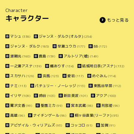
Character
キャラクター
もっと見る
マシュ
ジャンヌ・ダルク(オルタ)
(338)
(254)
ジャンヌ・ダルク
早瀬ユウカ
BB
(185)
(177)
(172)
源頼光
鹿島
アルトリア(槍)
(160)
(159)
(149)
一之瀬アスナ
橘ありす
結城明日奈(アスナ)
(139)
(134)
(132)
スカサハ
浜風
愛宕
めぐみん
(129)
(123)
(117)
(114)
ナミ
パチュリー・ノーレッジ
東風谷早苗
(113)
(113)
(112)
イリヤ
鈴谷
新田美波
アクア
(109)
(103)
(101)
(100)
鷺沢文香
聖園ミカ
宮本武蔵
刑部姫
(99)
(99)
(98)
(96)
高雄
ナイチンゲール
桐ヶ谷直葉(リーファ)
(96)
(96)
(95)
アビゲイル・ウィリアムズ
コッコロ
加賀
(93)
(91)
(91)