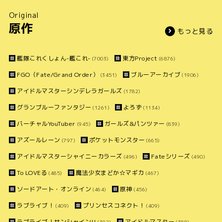
Original
原作
もっと見る
艦隊これくしょん-艦これ-
東方Project
(7003)
(6876)
FGO（Fate/Grand Order）
ブルーアーカイブ
(3451)
(1906)
アイドルマスターシンデレラガールズ
(1782)
グランブルーファンタジー
よろず
(1261)
(1134)
バーチャルYouTuber
ガールズ&パンツァー
(945)
(839)
アズールレーン
ポケットモンスター
(797)
(665)
アイドルマスターシャイニーカラーズ
Fateシリーズ
(496)
(490)
To LOVEる
魔法少女まどか☆マギカ
(485)
(467)
ソードアート・オンライン
原神
(464)
(456)
ラブライブ！
プリンセスコネクト！
(409)
(409)
ラブライブ！サンシャイン!!
アイドルマスター