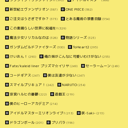
(392)
(388)
新世紀エヴァンゲリオン
ONE PIECE
(387)
(382)
ご注文はうさぎですか？
とある魔術の禁書目録
(373)
(354)
この素晴らしい世界に祝福を!
(329)
魔法少女リリカルなのは
物語シリーズ
(328)
(323)
ガンダムビルドファイターズ
ToHeart2
(300)
(295)
けいおん！
俺の妹がこんなに可愛いわけがない
(290)
(255)
Fate/kaleid liner プリズマ☆イリヤ
セーラームーン
(249)
(249)
コードギアス
僕は友達が少ない
(247)
(247)
スマイルプリキュア！
NARUTO
(242)
(234)
涼宮ハルヒの憂鬱
遊戯王
(222)
(219)
僕のヒーローアカデミア
(214)
アイドルマスターミリオンライブ!
咲-Saki-
(213)
(213)
ドラゴンボール
プリパラ
(201)
(196)