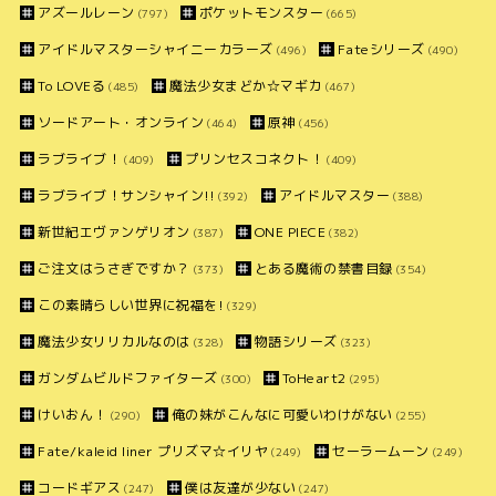
アズールレーン
ポケットモンスター
(797)
(665)
アイドルマスターシャイニーカラーズ
Fateシリーズ
(496)
(490)
To LOVEる
魔法少女まどか☆マギカ
(485)
(467)
ソードアート・オンライン
原神
(464)
(456)
ラブライブ！
プリンセスコネクト！
(409)
(409)
ラブライブ！サンシャイン!!
アイドルマスター
(392)
(388)
新世紀エヴァンゲリオン
ONE PIECE
(387)
(382)
ご注文はうさぎですか？
とある魔術の禁書目録
(373)
(354)
この素晴らしい世界に祝福を!
(329)
魔法少女リリカルなのは
物語シリーズ
(328)
(323)
ガンダムビルドファイターズ
ToHeart2
(300)
(295)
けいおん！
俺の妹がこんなに可愛いわけがない
(290)
(255)
Fate/kaleid liner プリズマ☆イリヤ
セーラームーン
(249)
(249)
コードギアス
僕は友達が少ない
(247)
(247)