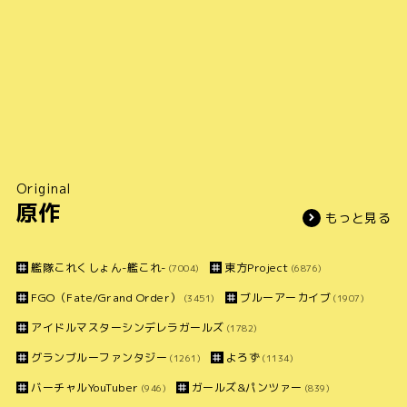
Original
原作
もっと見る
艦隊これくしょん-艦これ-
東方Project
(7004)
(6876)
FGO（Fate/Grand Order）
ブルーアーカイブ
(3451)
(1907)
アイドルマスターシンデレラガールズ
(1782)
グランブルーファンタジー
よろず
(1261)
(1134)
バーチャルYouTuber
ガールズ&パンツァー
(946)
(839)