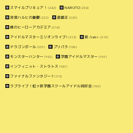
スマイルプリキュア！
NARUTO
(242)
(234)
涼宮ハルヒの憂鬱
遊戯王
(222)
(220)
僕のヒーローアカデミア
(214)
アイドルマスターミリオンライブ!
咲-Saki-
(213)
(213)
ドラゴンボール
プリパラ
(201)
(196)
モンスターハンター
学園アイドルマスター
(192)
(191)
インフィニット・ストラトス
(187)
ファイナルファンタジー7
(173)
ラブライブ！虹ヶ咲学園スクールアイドル同好会
(166)