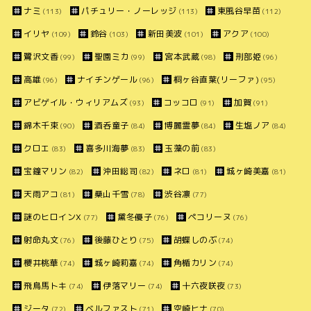
ナミ
パチュリー・ノーレッジ
東風谷早苗
(113)
(113)
(112)
イリヤ
鈴谷
新田美波
アクア
(109)
(103)
(101)
(100)
鷺沢文香
聖園ミカ
宮本武蔵
刑部姫
(99)
(99)
(98)
(96)
高雄
ナイチンゲール
桐ヶ谷直葉(リーファ)
(96)
(96)
(95)
アビゲイル・ウィリアムズ
コッコロ
加賀
(93)
(91)
(91)
錦木千束
酒呑童子
博麗霊夢
生塩ノア
(90)
(84)
(84)
(84)
クロエ
喜多川海夢
玉藻の前
(83)
(83)
(83)
宝鐘マリン
沖田総司
ネロ
城ヶ崎美嘉
(82)
(82)
(81)
(81)
天雨アコ
桑山千雪
渋谷凛
(81)
(78)
(77)
謎のヒロインX
黛冬優子
ペコリーヌ
(77)
(76)
(76)
射命丸文
後藤ひとり
胡蝶しのぶ
(76)
(75)
(74)
櫻井桃華
城ヶ崎莉嘉
角楯カリン
(74)
(74)
(74)
飛鳥馬トキ
伊落マリー
十六夜咲夜
(74)
(74)
(73)
ジータ
ベルファスト
空崎ヒナ
(72)
(71)
(70)