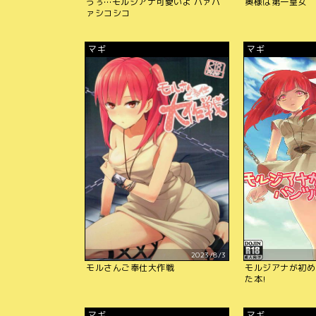
うぅ…モルジアナ可愛いよ ハァハ
奥様は第一皇女
ァシコシコ
マギ
マギ
2023/8/3
モルさんご奉仕大作戦
モルジアナが初め
た本!
マギ
マギ