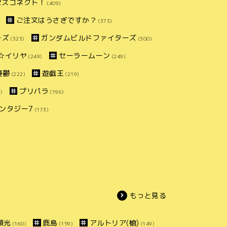
セスコネクト！
(409)
ご注文はうさぎですか？
(373)
ーズ
ガンダムビルドファイターズ
(323)
(300)
ズマ☆イリヤ
セーラームーン
(249)
(249)
憂鬱
遊戯王
(222)
(219)
プリパラ
)
(196)
ンタジー7
(173)
もっと見る
頼光
鹿島
アルトリア(槍)
(160)
(159)
(149)