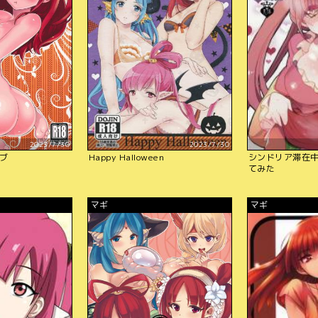
2023/7/30
2023/7/30
ブ
Happy Halloween
シンドリア滞在
てみた
マギ
マギ