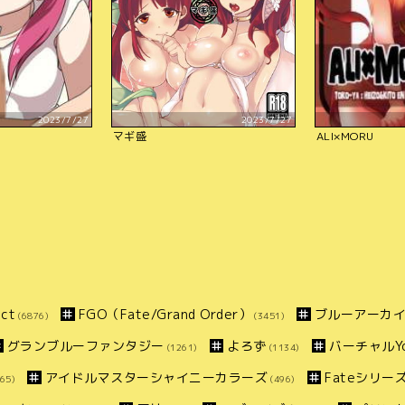
2023/7/27
2023/7/27
マギ盛
ALI×MORU
ct
FGO（Fate/Grand Order）
ブルーアーカ
(6876)
(3451)
グランブルーファンタジー
よろず
バーチャルYo
(1261)
(1134)
アイドルマスターシャイニーカラーズ
Fateシリー
65)
(496)