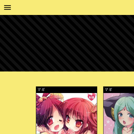
マギ
マギ