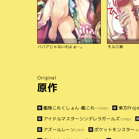
2023/7/27
ババアじゃないわよぉ…。
モル三昧
Original
原作
艦隊これくしょん-艦これ-
東方Proje
(7003)
アイドルマスターシンデレラガールズ
(1782)
アズールレーン
ポケットモンスター
(797)
(6