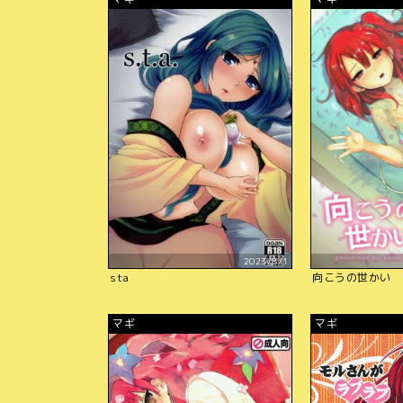
2023/8/1
sta
向こうの世かい
マギ
マギ