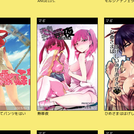
ANGELUS.
モルジアナフェ
マギ
マギ
2023/8/3
2023/8/2
てパンツをはい
熱帯夜
ひめさまははげ
マギ
マギ