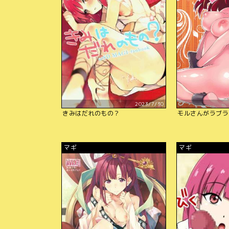
2023/7/30
きみはだれのもの？
モルさんがラブラ
マギ
マギ