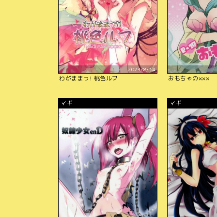
2023/8/14
わがままっ! 桃色ルフ
おもちゃの×××
マギ
マギ