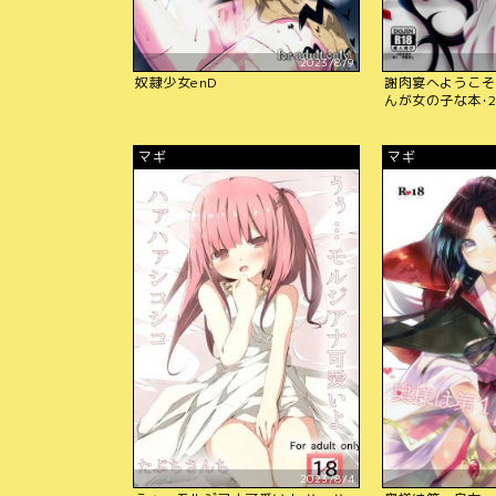
2023/8/9
奴隷少女enD
謝肉宴へようこそ!
んが女の子な本･2.
マギ
マギ
2023/8/4