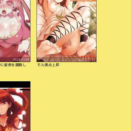
2023/7/28
2023/7/27
中に姫君を調教し
モル沸点上昇