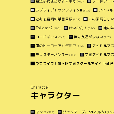
魔法少女まどか☆マギカ
ソードアー
(467)
ラブライブ！サンシャイン!!
アイドル
(392)
とある魔術の禁書目録
この素晴らしい
(354)
ToHeart2
けいおん！
俺の
(295)
(290)
コードギアス
僕は友達が少ない
(247)
(247)
僕のヒーローアカデミア
アイドルマス
(214)
モンスターハンター
学園アイドルマ
(192)
ラブライブ！虹ヶ咲学園スクールアイドル同好
Character
キャラクター
マシュ
ジャンヌ・ダルク(オルタ)
(338)
(254)