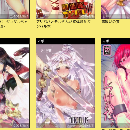
2023/8/9
2023/8/8
2 -ジュダルちゃ
アリババとモルさんが初体験をガ
恋酔いの宴
5-
ンバル本
マギ
マギ
2023/8/4
2023/8/3