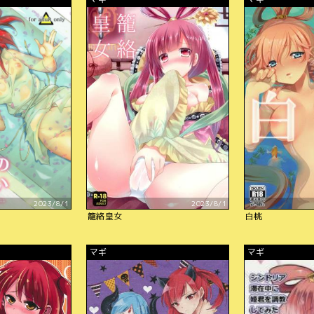
2023/8/1
2023/8/1
籠絡皇女
白桃
マギ
マギ