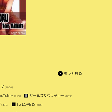
2023/7/26
もっと見る
イブ
(1906)
uTuber
ガールズ&パンツァー
(945)
(839)
ズ
To LOVEる
(490)
(485)