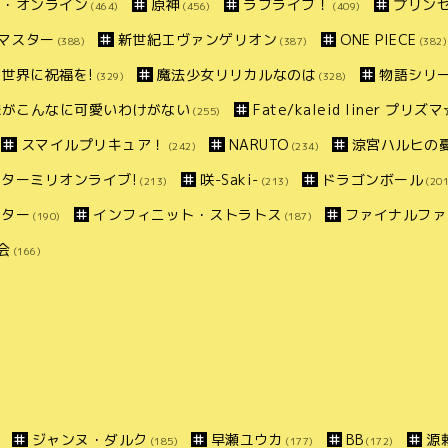
ト・オンライン
原神
ラブライブ！
プリン
(464)
(456)
(409)
マスター
新世紀エヴァンゲリオン
ONE PIECE
(388)
(387)
(382)
世界に祝福を!
魔法少女リリカルなのは
物語シリ
(329)
(328)
妹がこんなに可愛いわけがない
Fate/kaleid liner プリ
(255)
スマイルプリキュア！
NARUTO
涼宮ハルヒの
(242)
(234)
ターミリオンライブ!
咲-Saki-
ドラゴンボール
(213)
(213)
(201
スター
インフィニット・ストラトス
ファイナルファ
(190)
(187)
会
(166)
ジャンヌ・ダルク
早瀬ユウカ
BB
源
(185)
(177)
(172)