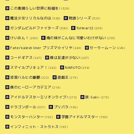
この素晴らしい世界に祝福を!
(329)
魔法少女リリカルなのは
物語シリーズ
(328)
(323)
ガンダムビルドファイターズ
ToHeart2
(300)
(295)
けいおん！
俺の妹がこんなに可愛いわけがない
(290)
(255)
Fate/kaleid liner プリズマ☆イリヤ
セーラームーン
(249)
(249)
コードギアス
僕は友達が少ない
(247)
(247)
スマイルプリキュア！
NARUTO
(242)
(234)
涼宮ハルヒの憂鬱
遊戯王
(222)
(219)
僕のヒーローアカデミア
(214)
アイドルマスターミリオンライブ!
咲-Saki-
(213)
(213)
ドラゴンボール
プリパラ
(201)
(196)
モンスターハンター
学園アイドルマスター
(192)
(190)
インフィニット・ストラトス
(187)