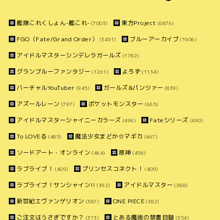
艦隊これくしょん-艦これ-
東方Project
(7003)
(6876)
FGO（Fate/Grand Order）
ブルーアーカイブ
(3451)
(1906)
アイドルマスターシンデレラガールズ
(1782)
グランブルーファンタジー
よろず
(1261)
(1134)
バーチャルYouTuber
ガールズ&パンツァー
(945)
(839)
アズールレーン
ポケットモンスター
(797)
(665)
アイドルマスターシャイニーカラーズ
Fateシリーズ
(496)
(490)
To LOVEる
魔法少女まどか☆マギカ
(485)
(467)
ソードアート・オンライン
原神
(464)
(456)
ラブライブ！
プリンセスコネクト！
(409)
(409)
ラブライブ！サンシャイン!!
アイドルマスター
(392)
(388)
新世紀エヴァンゲリオン
ONE PIECE
(387)
(382)
ご注文はうさぎですか？
とある魔術の禁書目録
(373)
(354)