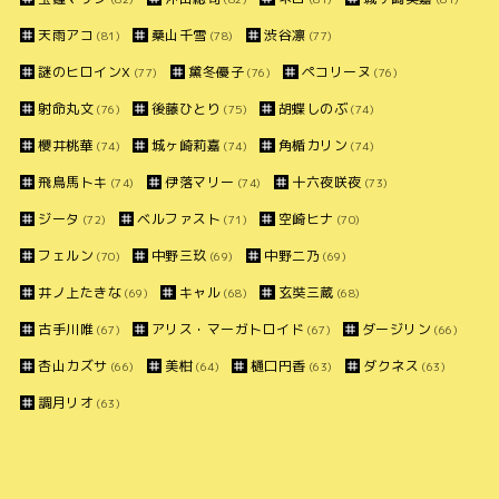
天雨アコ
桑山千雪
渋谷凛
(81)
(78)
(77)
謎のヒロインX
黛冬優子
ペコリーヌ
(77)
(76)
(76)
射命丸文
後藤ひとり
胡蝶しのぶ
(76)
(75)
(74)
櫻井桃華
城ヶ崎莉嘉
角楯カリン
(74)
(74)
(74)
飛鳥馬トキ
伊落マリー
十六夜咲夜
(74)
(74)
(73)
ジータ
ベルファスト
空崎ヒナ
(72)
(71)
(70)
フェルン
中野三玖
中野二乃
(70)
(69)
(69)
井ノ上たきな
キャル
玄奘三蔵
(69)
(68)
(68)
古手川唯
アリス・マーガトロイド
ダージリン
(67)
(67)
(66)
杏山カズサ
美柑
樋口円香
ダクネス
(66)
(64)
(63)
(63)
調月リオ
(63)