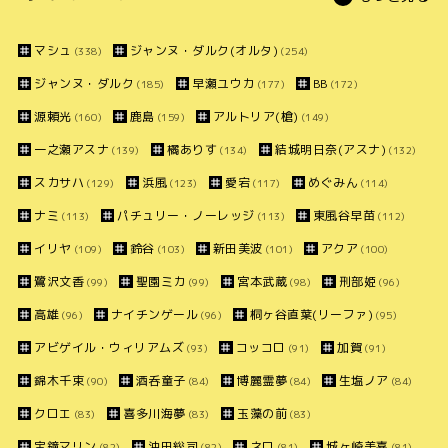
マシュ
ジャンヌ・ダルク(オルタ)
(338)
(254)
ジャンヌ・ダルク
早瀬ユウカ
BB
(185)
(177)
(172)
源頼光
鹿島
アルトリア(槍)
(160)
(159)
(149)
一之瀬アスナ
橘ありす
結城明日奈(アスナ)
(139)
(134)
(132)
スカサハ
浜風
愛宕
めぐみん
(129)
(123)
(117)
(114)
ナミ
パチュリー・ノーレッジ
東風谷早苗
(113)
(113)
(112)
イリヤ
鈴谷
新田美波
アクア
(109)
(103)
(101)
(100)
鷺沢文香
聖園ミカ
宮本武蔵
刑部姫
(99)
(99)
(98)
(96)
高雄
ナイチンゲール
桐ヶ谷直葉(リーファ)
(96)
(96)
(95)
アビゲイル・ウィリアムズ
コッコロ
加賀
(93)
(91)
(91)
錦木千束
酒呑童子
博麗霊夢
生塩ノア
(90)
(84)
(84)
(84)
クロエ
喜多川海夢
玉藻の前
(83)
(83)
(83)
宝鐘マリン
沖田総司
ネロ
城ヶ崎美嘉
(82)
(82)
(81)
(81)