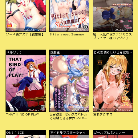
2024/12/22
2024/8/7
2024/1/12
ソード妻アスナ【総集編】
Bitter sweet Summer
続・人気作家ファンガコス
プレイヤー様のマゾいじめ
で虜にされるマゾ先生。
ペルソナ5
遊戯王
この素晴らしい世界に祝福
を!
2023/7/28
2023/7/27
2023/7/27
THAT KIND OF PLAY!
世界改変! セックスバトル
哀れダクネス
で対戦できる世界 -SEX
Battler A.T.-
ONE PIECE
アイドルマスターシャイニ
ガールズ&パンツァー
ーカラーズ