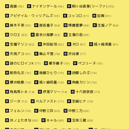
高雄
ナイチンゲール
桐ヶ谷直葉(リーファ)
(96)
(96)
(95)
アビゲイル・ウィリアムズ
コッコロ
加賀
(93)
(91)
(91)
錦木千束
酒呑童子
博麗霊夢
生塩ノア
(90)
(84)
(84)
(84)
クロエ
喜多川海夢
玉藻の前
(83)
(83)
(83)
宝鐘マリン
沖田総司
ネロ
城ヶ崎美嘉
(82)
(82)
(81)
(81)
天雨アコ
桑山千雪
渋谷凛
(81)
(78)
(77)
謎のヒロインX
黛冬優子
ペコリーヌ
(77)
(76)
(76)
射命丸文
後藤ひとり
胡蝶しのぶ
(76)
(75)
(74)
櫻井桃華
城ヶ崎莉嘉
角楯カリン
(74)
(74)
(74)
飛鳥馬トキ
伊落マリー
十六夜咲夜
(74)
(74)
(73)
ジータ
ベルファスト
空崎ヒナ
(72)
(71)
(70)
フェルン
中野三玖
中野二乃
(70)
(69)
(69)
井ノ上たきな
キャル
玄奘三蔵
(69)
(68)
(68)