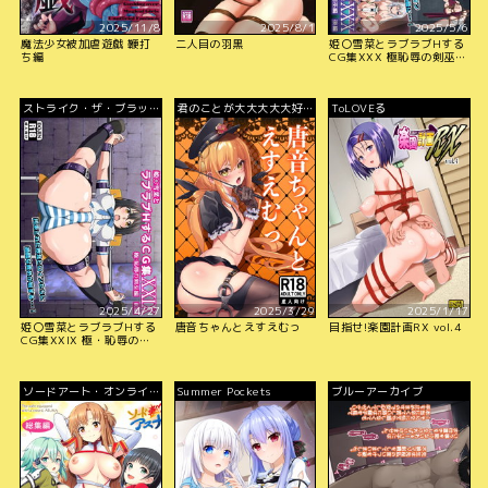
2025/11/8
2025/8/1
2025/5/6
魔法少女被加虐遊戯 鞭打
二人目の羽黒
姫〇雪菜とラブラブHする
ち編
CG集XXX 極恥辱の剣巫編
後編
ストライク・ザ・ブラッ
君のことが大大大大大好き
ToLOVEる
ド
な100人の彼女
2025/4/27
2025/3/29
2025/1/17
姫〇雪菜とラブラブHする
唐音ちゃんとえすえむっ
目指せ!楽園計画RX vol.4
CG集XXIX 極・恥辱の剣
巫編 前編
ソードアート・オンライ
Summer Pockets
ブルーアーカイブ
ン