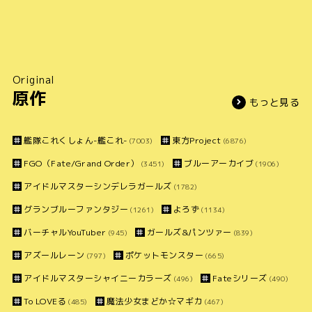
Original
原作
もっと見る
艦隊これくしょん-艦これ-
東方Project
(7003)
(6876)
FGO（Fate/Grand Order）
ブルーアーカイブ
(3451)
(1906)
アイドルマスターシンデレラガールズ
(1782)
グランブルーファンタジー
よろず
(1261)
(1134)
バーチャルYouTuber
ガールズ&パンツァー
(945)
(839)
アズールレーン
ポケットモンスター
(797)
(665)
アイドルマスターシャイニーカラーズ
Fateシリーズ
(496)
(490)
To LOVEる
魔法少女まどか☆マギカ
(485)
(467)