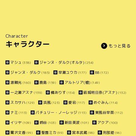
Character
キャラクター
もっと見る
マシュ
ジャンヌ・ダルク(オルタ)
(338)
(254)
ジャンヌ・ダルク
早瀬ユウカ
BB
(185)
(177)
(172)
源頼光
鹿島
アルトリア(槍)
(160)
(159)
(149)
一之瀬アスナ
橘ありす
結城明日奈(アスナ)
(139)
(134)
(132)
スカサハ
浜風
愛宕
めぐみん
(129)
(123)
(117)
(114)
ナミ
パチュリー・ノーレッジ
東風谷早苗
(113)
(113)
(112)
イリヤ
鈴谷
新田美波
アクア
(109)
(103)
(101)
(100)
鷺沢文香
聖園ミカ
宮本武蔵
刑部姫
(99)
(99)
(98)
(96)