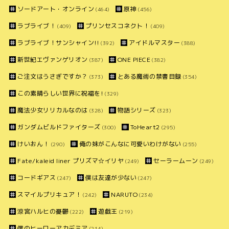
ソードアート・オンライン
原神
(464)
(456)
ラブライブ！
プリンセスコネクト！
(409)
(409)
ラブライブ！サンシャイン!!
アイドルマスター
(392)
(388)
新世紀エヴァンゲリオン
ONE PIECE
(387)
(382)
ご注文はうさぎですか？
とある魔術の禁書目録
(373)
(354)
この素晴らしい世界に祝福を!
(329)
魔法少女リリカルなのは
物語シリーズ
(328)
(323)
ガンダムビルドファイターズ
ToHeart2
(300)
(295)
けいおん！
俺の妹がこんなに可愛いわけがない
(290)
(255)
Fate/kaleid liner プリズマ☆イリヤ
セーラームーン
(249)
(249)
コードギアス
僕は友達が少ない
(247)
(247)
スマイルプリキュア！
NARUTO
(242)
(234)
涼宮ハルヒの憂鬱
遊戯王
(222)
(219)
僕のヒーローアカデミア
(214)