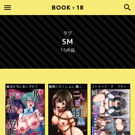
BOOK
+
18
タグ
SM
15作品
魔法少女にあこがれて
艦隊これくしょん-艦こ
ストライク・ザ・ブラッ
れ-
ド