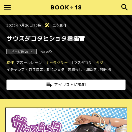
BOOK
+
18
2023年7月26日13時
二次創作
サウスダコタとショタ指揮官
ページ数 26 P
PDFあり
原作
アズールレーン
キャラクター
サウスダコタ
タグ
イチャラブ・あまあま
,
おねショタ
,
お漏らし・潮吹き
,
褐色肌
マイリストに追加