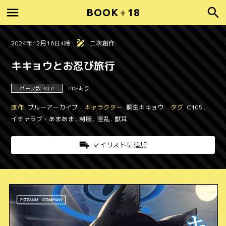
BOOK
+
18
2024年12月16日4時
二次創作
キキョウとお忍び旅行
ページ数 30 P
PDFあり
原作
ブルーアーカイブ
キャラクター
桐生キキョウ
タグ
C105
,
イチャラブ・あまあま
,
制服
,
淫乱
,
獣耳
マイリストに追加