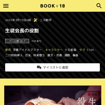
BOOK
+
18
2025年3月13日4時
二次創作
生徒会長の役割
ページ数 29 P
PDFあり
原作
学園アイドルマスター
キャラクター
十王星南
タグ
C105
,
二穴同時挿入
,
巨乳
,
快楽堕ち
,
援交・売春
,
調教
,
輪姦
マイリストに追加