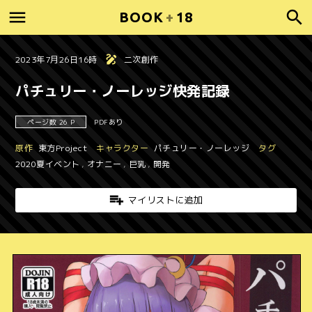
BOOK
+
18
2023年7月26日16時
二次創作
パチュリー・ノーレッジ快発記録
ページ数 26 P
PDFあり
原作
東方Project
キャラクター
パチュリー・ノーレッジ
タグ
2020夏イベント
,
オナニー
,
巨乳
,
開発
マイリストに追加